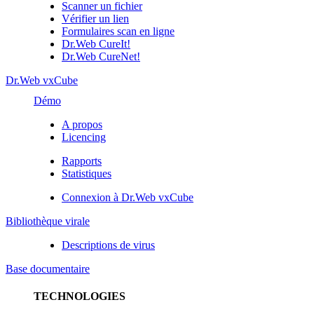
Scanner un fichier
Vérifier un lien
Formulaires scan en ligne
Dr.Web CureIt!
Dr.Web CureNet!
Dr.Web vxCube
Démo
A propos
Licencing
Rapports
Statistiques
Connexion à Dr.Web vxCube
Bibliothèque virale
Descriptions de virus
Base documentaire
TECHNOLOGIES