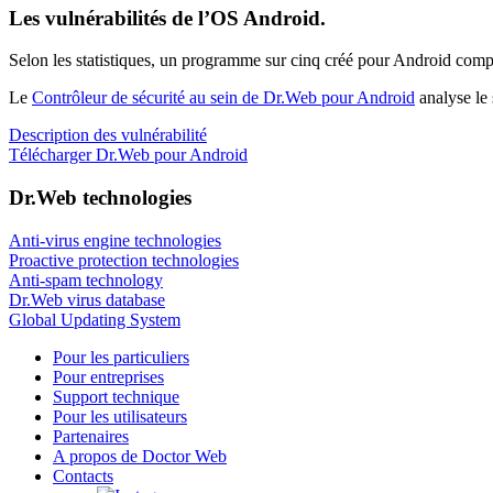
Les vulnérabilités de l’OS Android.
Selon les statistiques,
un programme sur cinq créé pour Android compo
Le
Contrôleur de sécurité au sein de Dr.Web pour Android
analyse le 
Description des vulnérabilité
Télécharger Dr.Web pour Android
Dr.Web technologies
Anti-virus engine technologies
Proactive protection technologies
Anti-spam technology
Dr.Web virus database
Global Updating System
Pour les particuliers
Pour entreprises
Support technique
Pour les utilisateurs
Partenaires
A propos de Doctor Web
Contacts