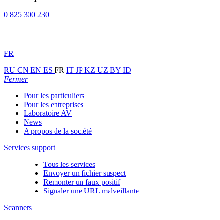
0 825 300 230
FR
RU
CN
EN
ES
FR
IT
JP
KZ
UZ
BY
ID
Fermer
Pour les particuliers
Pour les entreprises
Laboratoire AV
News
A propos de la société
Services support
Tous les services
Envoyer un fichier suspect
Remonter un faux positif
Signaler une URL malveillante
Scanners