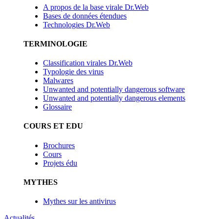
A propos de la base virale Dr.Web
Bases de données étendues
Technologies Dr.Web
TERMINOLOGIE
Classification virales Dr.Web
Typologie des virus
Malwares
Unwanted and potentially dangerous software
Unwanted and potentially dangerous elements
Glossaire
COURS ET EDU
Brochures
Cours
Projets édu
MYTHES
Mythes sur les antivirus
Actualités