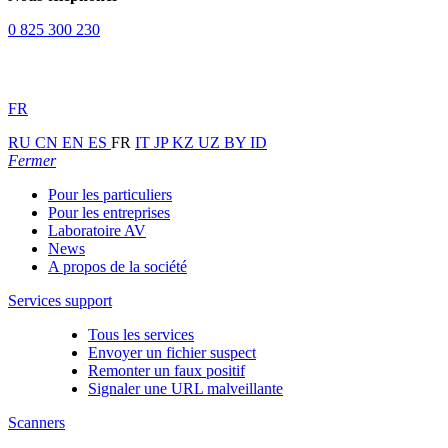
0 825 300 230
FR
RU
CN
EN
ES
FR
IT
JP
KZ
UZ
BY
ID
Fermer
Pour les particuliers
Pour les entreprises
Laboratoire AV
News
A propos de la société
Services support
Tous les services
Envoyer un fichier suspect
Remonter un faux positif
Signaler une URL malveillante
Scanners