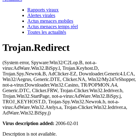
Rapports viraux
Alertes virales
Actus menaces mobiles
Actus menaces temps réel
Toutes les actualités
Trojan.Redirect
(System error, Spyware:Win32/C2Lop.B, not-a-
virus:AdWare.Win32.BiSpy.l, Trojan.Keyhost.D,
Trojan.Spy.Newrok.B, AdClicker-EZ, Downloader.Generic4.LCA,
Win32/Aegrus, Generic.DTE, Clicker.NA, Win32/My247eShopper,
not-a-virus:Downloader.Win32.Casino, TR/POPMON.A4,
Generic.DTC, Clicker.FRW, Trojan-Clicker.Win32.Iedriver.b,
Trojan.Win32.StartPage, not-a-virus:AdWare.Win32.BiSpy.j,
TROJ_KEYHOST.D, Trojan-Spy.Win32.Newrok.b, not-a-
virus:AdWare.Win32.Atelys.a, Trojan-Clicker.Win32.Iedriver.a,
AdWare.Win32.BiSpy.j)
Virus description added:
2006-02-01
Description is not available.