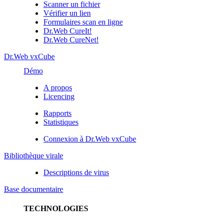
Scanner un fichier
Vérifier un lien
Formulaires scan en ligne
Dr.Web CureIt!
Dr.Web CureNet!
Dr.Web vxCube
Démo
A propos
Licencing
Rapports
Statistiques
Connexion à Dr.Web vxCube
Bibliothèque virale
Descriptions de virus
Base documentaire
TECHNOLOGIES