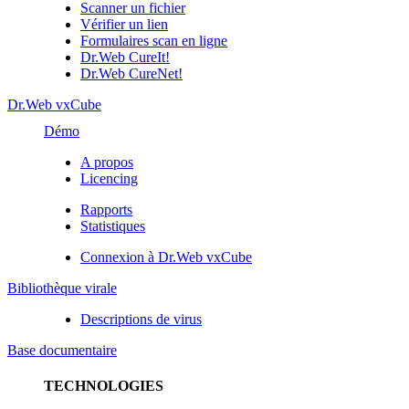
Scanner un fichier
Vérifier un lien
Formulaires scan en ligne
Dr.Web CureIt!
Dr.Web CureNet!
Dr.Web vxCube
Démo
A propos
Licencing
Rapports
Statistiques
Connexion à Dr.Web vxCube
Bibliothèque virale
Descriptions de virus
Base documentaire
TECHNOLOGIES