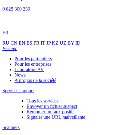
0 825 300 230
FR
RU
CN
EN
ES
FR
IT
JP
KZ
UZ
BY
ID
Fermer
Pour les particuliers
Pour les entreprises
Laboratoire AV
News
A propos de la société
Services support
Tous les services
Envoyer un fichier suspect
Remonter un faux positif
Signaler une URL malveillante
Scanners