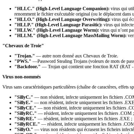
"HLLC." (High-Level Language Companion):
virus qui uti
renomment le fichier exécutable original (ou le déplacent dans un
"HLLO." (High-Level Language Overwriting):
virus qui écr
"HLLP." (High-Level Language Parasitic):
virus qui infecte
"HLLW." (High-Level Language Worm):
virus qui n’ont pas
"HLLM." (High-Level Language MassMailing Worm):
ver
"Chevaux de Troie"
"Trojan."
— autre nom donné aux Chevaux de Troie.
"PWS."
—Password Stealing Trojans (voleurs de mots de pass
"Backdoor."
— Trojan qui contient une fonction RAT (RAT -
Virus non-nommés
Virus sans caractéristiques particulières (chaîne de caractères, effets sp
"SillyC."
— non résident, infecte uniquement les fichiers .CO
"SillyE."
— non résident, infecte uniquement les fichiers .EXE
"SillyCE."
— non résident, infecte uniquement les fichiers 
"SillyRC."
— résident, infecte uniquement les fichiers .COM ;
"SillyRE."
— résident, infecte uniquement les fichiers .EXE ;
"SillyRCE."
— résident, infecte uniquement les fichiers .CO
"SillyO."
— virus non résidents qui écrasent les ficheirs infecté