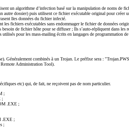
lisent un algorithme d’infection basé sur la manipulation de noms de fi
 autre dossier) puis utilisent ce fichier exécutable original pour créer u
asent lles données du fichier infecté.
nt les fichiers exécutables sans endommager le fichier de données origin
 besoin de fichier hôte pour se diffuser ; Ils s’auto-répliquent dans les 
s utilisés pour les mass-mailing écrits en langages de programmation de
e). Généralement combinés à un Trojan. Le préfixe sera : "Trojan.PWS
 Remote Administration Tool).
écifiques etc) qui, de fait, ne reçoivent pas de nom particulier.
M ;
 ;
.COM .EXE ;
M .EXE ;
s ;