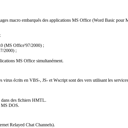
 les langages macro embarqués des applications MS Office (Word Basic
;
.0 (MS Office'97/2000) ;
97/2000) ;
plications MS Office simultanément.
les virus écrits en VBS-, JS- et Wscript sont des vers utilisant les servic
s dans des fichiers HMTL.
nde MS DOS.
nternet Relayed Chat Channels).