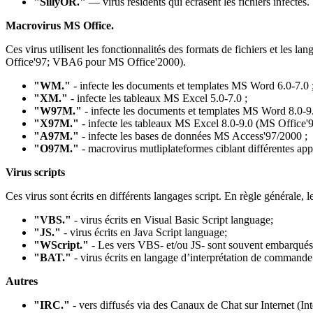
"SillyOR."
— virus résidents qui écrasent les fichiers infectés.
Macrovirus MS Office.
Ces virus utilisent les fonctionnalités des formats de fichiers et
Office'97; VBA6 pour MS Office'2000).
"WM."
- infecte les documents et templates MS Word 6.0-7.0 
"XM."
- infecte les tableaux MS Excel 5.0-7.0 ;
"W97M."
- infecte les documents et templates MS Word 8.0-9
"X97M."
- infecte les tableaux MS Excel 8.0-9.0 (MS Office'
"A97M."
- infecte les bases de données MS Access'97/2000 ;
"O97M."
- macrovirus mutliplateformes ciblant différentes ap
Virus scripts
Ces virus sont écrits en différents langages script. En règle générale, 
"VBS."
- virus écrits en Visual Basic Script language;
"JS."
- virus écrits en Java Script language;
"WScript."
- Les vers VBS- et/ou JS- sont souvent embarqué
"BAT."
- virus écrits en langage d’interprétation de comma
Autres
"IRC."
- vers diffusés via des Canaux de Chat sur Internet (I