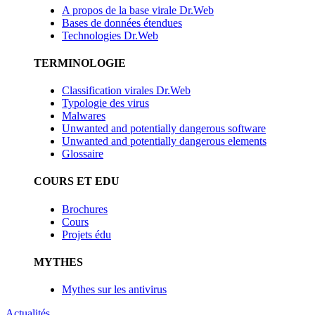
A propos de la base virale Dr.Web
Bases de données étendues
Technologies Dr.Web
TERMINOLOGIE
Classification virales Dr.Web
Typologie des virus
Malwares
Unwanted and potentially dangerous software
Unwanted and potentially dangerous elements
Glossaire
COURS ET EDU
Brochures
Cours
Projets édu
MYTHES
Mythes sur les antivirus
Actualités