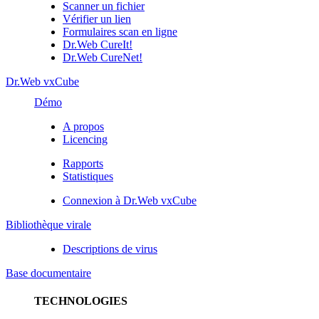
Scanner un fichier
Vérifier un lien
Formulaires scan en ligne
Dr.Web CureIt!
Dr.Web CureNet!
Dr.Web vxCube
Démo
A propos
Licencing
Rapports
Statistiques
Connexion à Dr.Web vxCube
Bibliothèque virale
Descriptions de virus
Base documentaire
TECHNOLOGIES