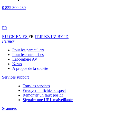
0 825 300 230
FR
RU
CN
EN
ES
FR
IT
JP
KZ
UZ
BY
ID
Fermer
Pour les particuliers
Pour les entreprises
Laboratoire AV
News
A propos de la société
Services support
Tous les services
Envoyer un fichier suspect
Remonter un faux positif
Signaler une URL malveillante
Scanners