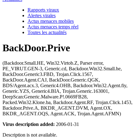
Rapports viraux
Alertes virales
Actus menaces mobiles
Actus menaces temps réel
Toutes les actualités
BackDoor.Prive
(Backdoor.Small.HE, Win32.Virtob.Z, Parser error,
PE_VIRUT.GEN-3, Generic.cd, Backdoor.Win32.Small.he,
BackDoor.Generic3.FBD, Trojan.Click.1567,
BackDoor.Agent.CAJ, BackDoor.Generic.QGK,
BDS/Agent.acx.3, Generic4.OHB, Backdoor.Win32.Agent.fiy,
Generic.YZS, Generic4.BIA, Trojan.Generic.163001,
DeepScan:Generic.Malware.P!.0669FB28,
Packed.Win32.Klone.ba, Backdoor.Agent.RF, Trojan.Click.1453,
Backdoor.Prive.A, BKDR_AGENT.DVM, Agent.OX,
BKDR_AGENT.OQS, Agent.ACK, Trojan.Agent.AFMN)
Virus description added:
2006-01-31
Description is not available.