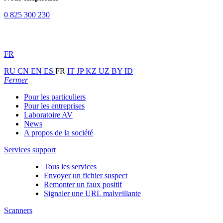
0 825 300 230
FR
RU
CN
EN
ES
FR
IT
JP
KZ
UZ
BY
ID
Fermer
Pour les particuliers
Pour les entreprises
Laboratoire AV
News
A propos de la société
Services support
Tous les services
Envoyer un fichier suspect
Remonter un faux positif
Signaler une URL malveillante
Scanners