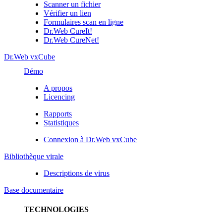
Scanner un fichier
Vérifier un lien
Formulaires scan en ligne
Dr.Web CureIt!
Dr.Web CureNet!
Dr.Web vxCube
Démo
A propos
Licencing
Rapports
Statistiques
Connexion à Dr.Web vxCube
Bibliothèque virale
Descriptions de virus
Base documentaire
TECHNOLOGIES