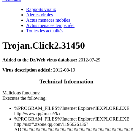
Rapports viraux
Alertes virales
Actus menaces mobiles
Actus menaces temps réel
Toutes les actualités
Trojan.Click2.31450
Added to the Dr.Web virus database:
2012-07-29
Virus description added:
2012-08-19
Technical Information
Malicious functions:
Executes the following:
%PROGRAM_FILES%\Internet Explorer\IEXPLORE.EXE
http://www.qq#m.cc/?kx
%PROGRAM_FILES%\Internet Explorer\IEXPLORE.EXE
http://us##.#zone.qq.com/1195626136?
AD###############################################