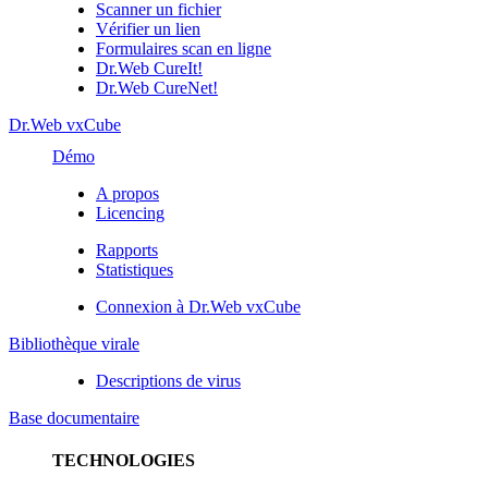
Scanner un fichier
Vérifier un lien
Formulaires scan en ligne
Dr.Web CureIt!
Dr.Web CureNet!
Dr.Web vxCube
Démo
A propos
Licencing
Rapports
Statistiques
Connexion à Dr.Web vxCube
Bibliothèque virale
Descriptions de virus
Base documentaire
TECHNOLOGIES