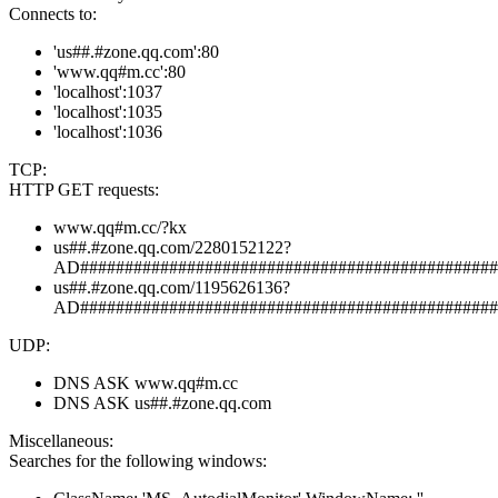
Connects to:
'us##.#zone.qq.com':80
'www.qq#m.cc':80
'localhost':1037
'localhost':1035
'localhost':1036
TCP:
HTTP GET requests:
www.qq#m.cc/?kx
us##.#zone.qq.com/2280152122?
AD###############################################
us##.#zone.qq.com/1195626136?
AD###############################################
UDP:
DNS ASK www.qq#m.cc
DNS ASK us##.#zone.qq.com
Miscellaneous:
Searches for the following windows: