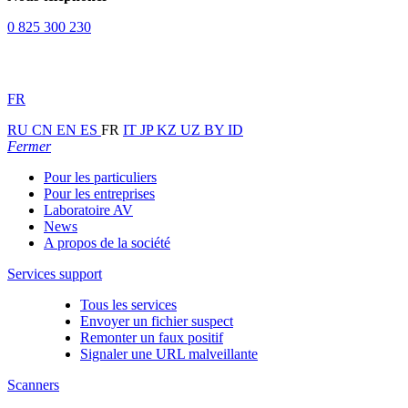
0 825 300 230
FR
RU
CN
EN
ES
FR
IT
JP
KZ
UZ
BY
ID
Fermer
Pour les particuliers
Pour les entreprises
Laboratoire AV
News
A propos de la société
Services support
Tous les services
Envoyer un fichier suspect
Remonter un faux positif
Signaler une URL malveillante
Scanners