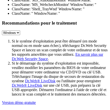
ClassName: 'MS_AutodialMonitor' WindowName: ''
ClassName: 'MS_WebcheckMonitor' WindowName: ''
ClassName: 'Shell_TrayWnd' WindowName: ''
ClassName: '' WindowName: ''
Recommandations pour le traitement
Si le système d'exploitation peut être démarré (en mode
normal ou en mode sans échec), téléchargez Dr.Web Security
Space et lancez un scan complet de votre ordinateur et de tous
les supports amovibles que vous utilisez.
En savoir plus sur
Dr.Web Security Space
.
Si le démarrage du système d'exploitation est impossible,
veuillez modifier les paramètres du BIOS de votre ordinateur
pour démarrer votre ordinateur via CD/DVD ou clé USB.
Téléchargez l'image du disque de secours de restauration du
système
Dr.Web® LiveDisk
ou l'utilitaire pour enregistrer
Dr.Web® LiveDisk
sur une clé USB, puis préparez la clé
USB appropriée. Démarrez l'ordinateur à l'aide de cette clé et
lancez le scan complet et le traitement des menaces détectées.
Version démo gratuite