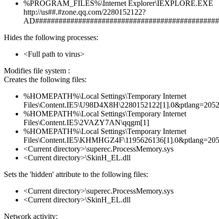
%PROGRAM_FILES%\Internet Explorer\IEXPLORE.EXE
http://us##.#zone.qq.com/2280152122?
AD###############################################
Hides the following processes:
<Full path to virus>
Modifies file system :
Creates the following files:
%HOMEPATH%\Local Settings\Temporary Internet
Files\Content.IE5\U98D4X8H\2280152122[1].0&ptlang=205
%HOMEPATH%\Local Settings\Temporary Internet
Files\Content.IE5\2VAZY7AN\qqgm[1]
%HOMEPATH%\Local Settings\Temporary Internet
Files\Content.IE5\KHMHGZ4F\1195626136[1].0&ptlang=20
<Current directory>\superec.ProcessMemory.sys
<Current directory>\SkinH_EL.dll
Sets the 'hidden' attribute to the following files:
<Current directory>\superec.ProcessMemory.sys
<Current directory>\SkinH_EL.dll
Network activity: