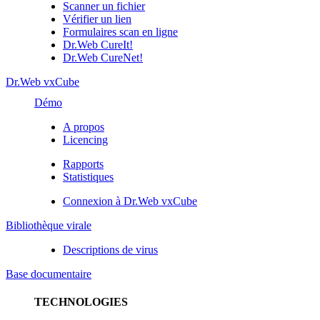
Scanner un fichier
Vérifier un lien
Formulaires scan en ligne
Dr.Web CureIt!
Dr.Web CureNet!
Dr.Web vxCube
Démo
A propos
Licencing
Rapports
Statistiques
Connexion à Dr.Web vxCube
Bibliothèque virale
Descriptions de virus
Base documentaire
TECHNOLOGIES