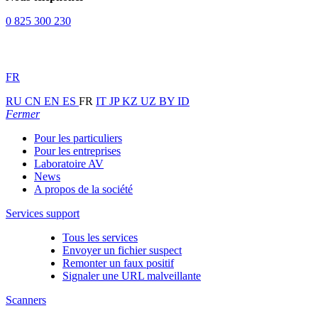
0 825 300 230
FR
RU
CN
EN
ES
FR
IT
JP
KZ
UZ
BY
ID
Fermer
Pour les particuliers
Pour les entreprises
Laboratoire AV
News
A propos de la société
Services support
Tous les services
Envoyer un fichier suspect
Remonter un faux positif
Signaler une URL malveillante
Scanners