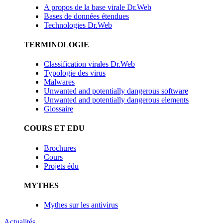
A propos de la base virale Dr.Web
Bases de données étendues
Technologies Dr.Web
TERMINOLOGIE
Classification virales Dr.Web
Typologie des virus
Malwares
Unwanted and potentially dangerous software
Unwanted and potentially dangerous elements
Glossaire
COURS ET EDU
Brochures
Cours
Projets édu
MYTHES
Mythes sur les antivirus
Actualités