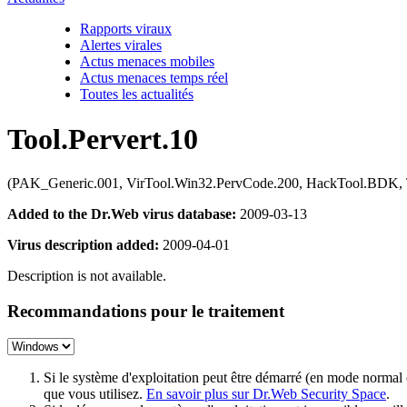
Rapports viraux
Alertes virales
Actus menaces mobiles
Actus menaces temps réel
Toutes les actualités
Tool.Pervert.10
(PAK_Generic.001, VirTool.Win32.PervCode.200, HackTool.BDK, T
Added to the Dr.Web virus database:
2009-03-13
Virus description added:
2009-04-01
Description is not available.
Recommandations pour le traitement
Si le système d'exploitation peut être démarré (en mode normal
que vous utilisez.
En savoir plus sur Dr.Web Security Space
.