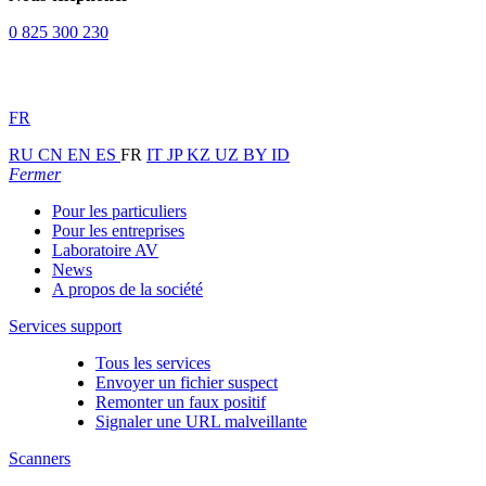
0 825 300 230
FR
RU
CN
EN
ES
FR
IT
JP
KZ
UZ
BY
ID
Fermer
Pour les particuliers
Pour les entreprises
Laboratoire AV
News
A propos de la société
Services support
Tous les services
Envoyer un fichier suspect
Remonter un faux positif
Signaler une URL malveillante
Scanners