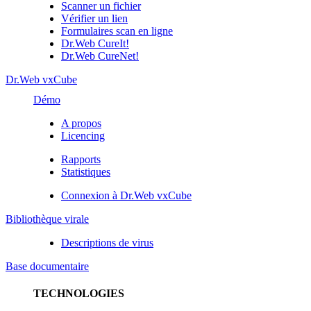
Scanner un fichier
Vérifier un lien
Formulaires scan en ligne
Dr.Web CureIt!
Dr.Web CureNet!
Dr.Web vxCube
Démo
A propos
Licencing
Rapports
Statistiques
Connexion à Dr.Web vxCube
Bibliothèque virale
Descriptions de virus
Base documentaire
TECHNOLOGIES