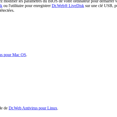
illez modifier les paramètres du BIOS de votre ordinateur pour démarr
sk
ou l'utilitaire pour enregistrer
Dr.Web® LiveDisk
sur une clé USB, pu
détectées.
us pour Mac OS
.
ide de
Dr.Web Antivirus pour Linux
.