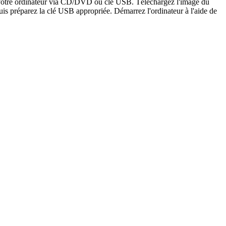
er votre ordinateur via CD/DVD ou clé USB. Téléchargez l'image du
is préparez la clé USB appropriée. Démarrez l'ordinateur à l'aide de