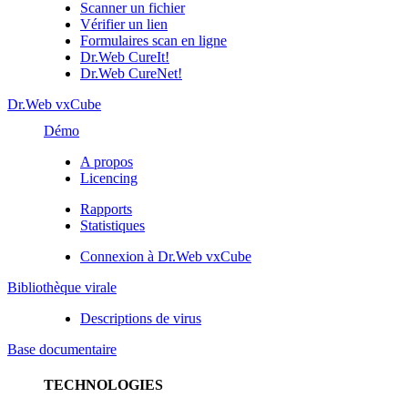
Scanner un fichier
Vérifier un lien
Formulaires scan en ligne
Dr.Web CureIt!
Dr.Web CureNet!
Dr.Web vxCube
Démo
A propos
Licencing
Rapports
Statistiques
Connexion à Dr.Web vxCube
Bibliothèque virale
Descriptions de virus
Base documentaire
TECHNOLOGIES