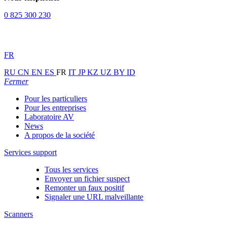
0 825 300 230
FR
RU
CN
EN
ES
FR
IT
JP
KZ
UZ
BY
ID
Fermer
Pour les particuliers
Pour les entreprises
Laboratoire AV
News
A propos de la société
Services support
Tous les services
Envoyer un fichier suspect
Remonter un faux positif
Signaler une URL malveillante
Scanners