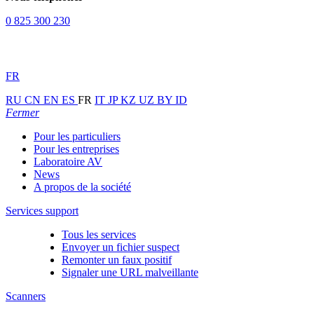
0 825 300 230
FR
RU
CN
EN
ES
FR
IT
JP
KZ
UZ
BY
ID
Fermer
Pour les particuliers
Pour les entreprises
Laboratoire AV
News
A propos de la société
Services support
Tous les services
Envoyer un fichier suspect
Remonter un faux positif
Signaler une URL malveillante
Scanners