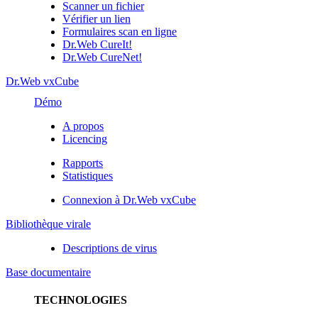
Scanner un fichier
Vérifier un lien
Formulaires scan en ligne
Dr.Web CureIt!
Dr.Web CureNet!
Dr.Web vxCube
Démo
A propos
Licencing
Rapports
Statistiques
Connexion à Dr.Web vxCube
Bibliothèque virale
Descriptions de virus
Base documentaire
TECHNOLOGIES