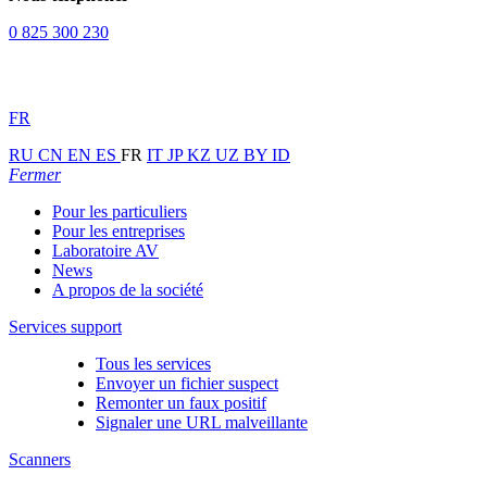
0 825 300 230
FR
RU
CN
EN
ES
FR
IT
JP
KZ
UZ
BY
ID
Fermer
Pour les particuliers
Pour les entreprises
Laboratoire AV
News
A propos de la société
Services support
Tous les services
Envoyer un fichier suspect
Remonter un faux positif
Signaler une URL malveillante
Scanners