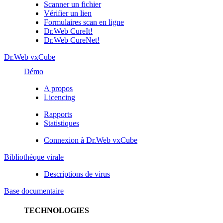
Scanner un fichier
Vérifier un lien
Formulaires scan en ligne
Dr.Web CureIt!
Dr.Web CureNet!
Dr.Web vxCube
Démo
A propos
Licencing
Rapports
Statistiques
Connexion à Dr.Web vxCube
Bibliothèque virale
Descriptions de virus
Base documentaire
TECHNOLOGIES