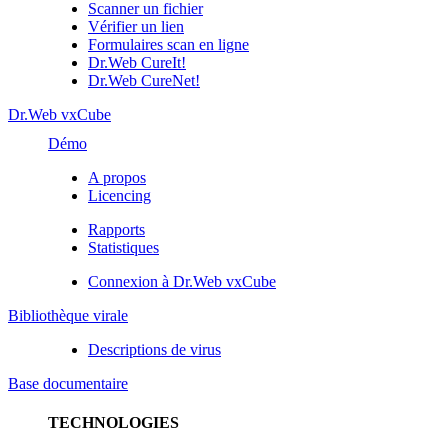
Scanner un fichier
Vérifier un lien
Formulaires scan en ligne
Dr.Web CureIt!
Dr.Web CureNet!
Dr.Web vxCube
Démo
A propos
Licencing
Rapports
Statistiques
Connexion à Dr.Web vxCube
Bibliothèque virale
Descriptions de virus
Base documentaire
TECHNOLOGIES