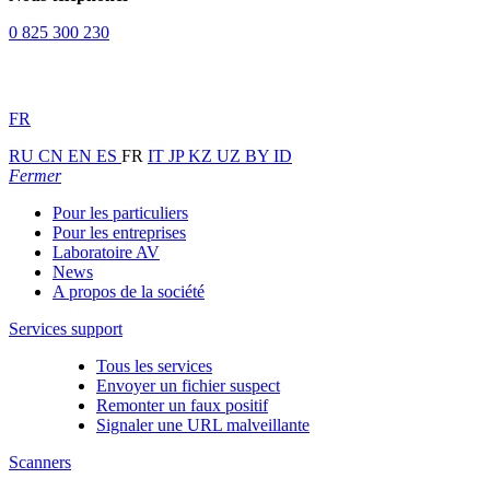
0 825 300 230
FR
RU
CN
EN
ES
FR
IT
JP
KZ
UZ
BY
ID
Fermer
Pour les particuliers
Pour les entreprises
Laboratoire AV
News
A propos de la société
Services support
Tous les services
Envoyer un fichier suspect
Remonter un faux positif
Signaler une URL malveillante
Scanners