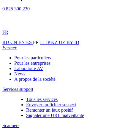
0 825 300 230
FR
RU
CN
EN
ES
FR
IT
JP
KZ
UZ
BY
ID
Fermer
Pour les particuliers
Pour les entreprises
Laboratoire AV
News
A propos de la société
Services support
Tous les services
Envoyer un fichier suspect
Remonter un faux positif
Signaler une URL malveillante
Scanners