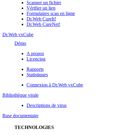
Scanner un fichier
Vérifier un lien
Formulaires scan en ligne
Dr.Web CureIt!
Dr.Web CureNet!
Dr.Web vxCube
Démo
A propos
Licencing
Rapports
Statistiques
Connexion à Dr.Web vxCube
Bibliothèque virale
Descriptions de virus
Base documentaire
TECHNOLOGIES