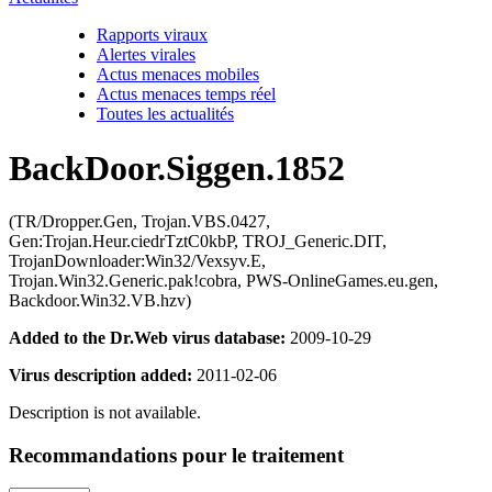
Rapports viraux
Alertes virales
Actus menaces mobiles
Actus menaces temps réel
Toutes les actualités
BackDoor.Siggen.1852
(TR/Dropper.Gen, Trojan.VBS.0427,
Gen:Trojan.Heur.ciedrTztC0kbP, TROJ_Generic.DIT,
TrojanDownloader:Win32/Vexsyv.E,
Trojan.Win32.Generic.pak!cobra, PWS-OnlineGames.eu.gen,
Backdoor.Win32.VB.hzv)
Added to the Dr.Web virus database:
2009-10-29
Virus description added:
2011-02-06
Description is not available.
Recommandations pour le traitement