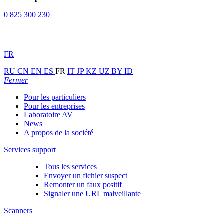
0 825 300 230
FR
RU
CN
EN
ES
FR
IT
JP
KZ
UZ
BY
ID
Fermer
Pour les particuliers
Pour les entreprises
Laboratoire AV
News
A propos de la société
Services support
Tous les services
Envoyer un fichier suspect
Remonter un faux positif
Signaler une URL malveillante
Scanners