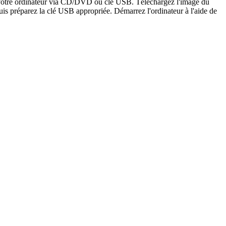
er votre ordinateur via CD/DVD ou clé USB. Téléchargez l'image du
is préparez la clé USB appropriée. Démarrez l'ordinateur à l'aide de