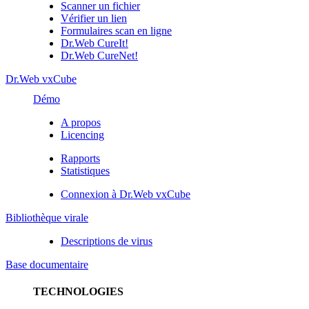
Scanner un fichier
Vérifier un lien
Formulaires scan en ligne
Dr.Web CureIt!
Dr.Web CureNet!
Dr.Web vxCube
Démo
A propos
Licencing
Rapports
Statistiques
Connexion à Dr.Web vxCube
Bibliothèque virale
Descriptions de virus
Base documentaire
TECHNOLOGIES