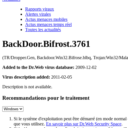
Rapports viraux
Alertes virales
Actus menaces mobiles
Actus menaces temps réel
Toutes les actualités
BackDoor.Bifrost.3761
(TR/Dropper.Gen, Backdoor.Win32.Bifrose.blbq, Trojan:Win32/Ma
Added to the Dr.Web virus database:
2009-12-02
Virus description added:
2011-02-05
Description is not available.
Recommandations pour le traitement
Si le système d'exploitation peut être démarré (en mode normal
que vous utilisez.
En savoir plus sur Dr.Web Security Space
.