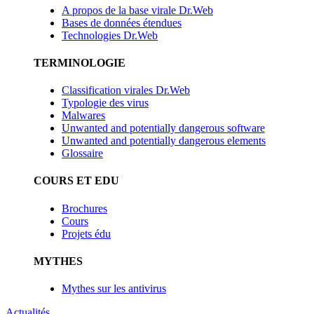
A propos de la base virale Dr.Web
Bases de données étendues
Technologies Dr.Web
TERMINOLOGIE
Classification virales Dr.Web
Typologie des virus
Malwares
Unwanted and potentially dangerous software
Unwanted and potentially dangerous elements
Glossaire
COURS ET EDU
Brochures
Cours
Projets édu
MYTHES
Mythes sur les antivirus
Actualités