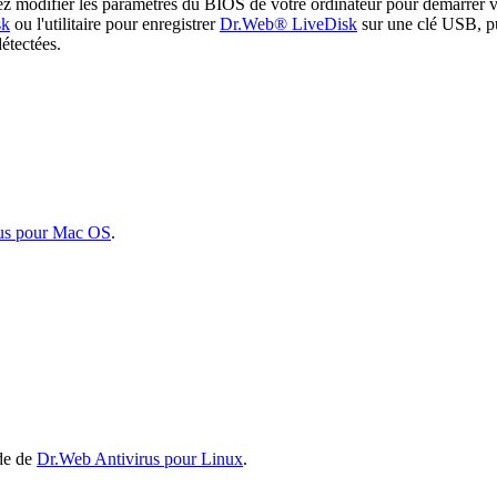
illez modifier les paramètres du BIOS de votre ordinateur pour démarr
sk
ou l'utilitaire pour enregistrer
Dr.Web® LiveDisk
sur une clé USB, pu
détectées.
us pour Mac OS
.
ide de
Dr.Web Antivirus pour Linux
.