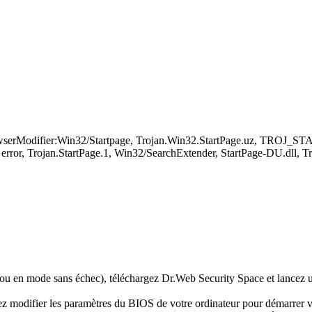
rowserModifier:Win32/Startpage, Trojan.Win32.StartPage.uz, TROJ
rror, Trojan.StartPage.1, Win32/SearchExtender, StartPage-DU.dll, 
 ou en mode sans échec), téléchargez Dr.Web Security Space et lancez u
illez modifier les paramètres du BIOS de votre ordinateur pour démarr