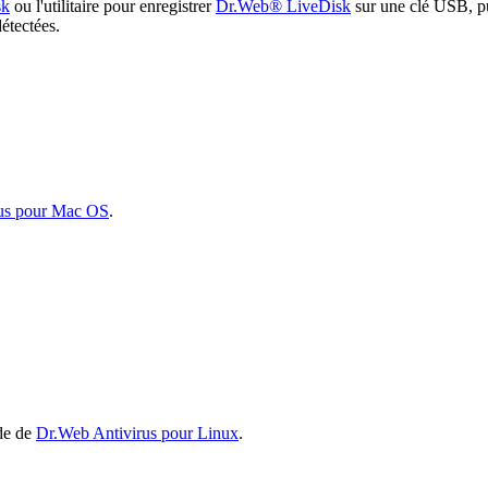
sk
ou l'utilitaire pour enregistrer
Dr.Web® LiveDisk
sur une clé USB, pu
détectées.
us pour Mac OS
.
ide de
Dr.Web Antivirus pour Linux
.