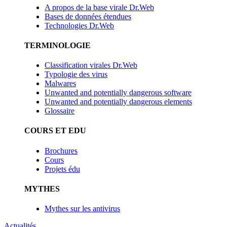
A propos de la base virale Dr.Web
Bases de données étendues
Technologies Dr.Web
TERMINOLOGIE
Classification virales Dr.Web
Typologie des virus
Malwares
Unwanted and potentially dangerous software
Unwanted and potentially dangerous elements
Glossaire
COURS ET EDU
Brochures
Cours
Projets édu
MYTHES
Mythes sur les antivirus
Actualités