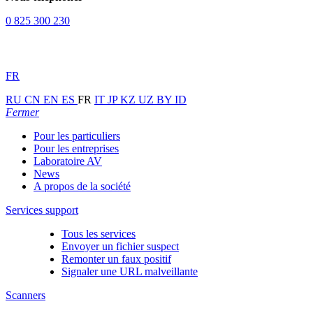
0 825 300 230
FR
RU
CN
EN
ES
FR
IT
JP
KZ
UZ
BY
ID
Fermer
Pour les particuliers
Pour les entreprises
Laboratoire AV
News
A propos de la société
Services support
Tous les services
Envoyer un fichier suspect
Remonter un faux positif
Signaler une URL malveillante
Scanners