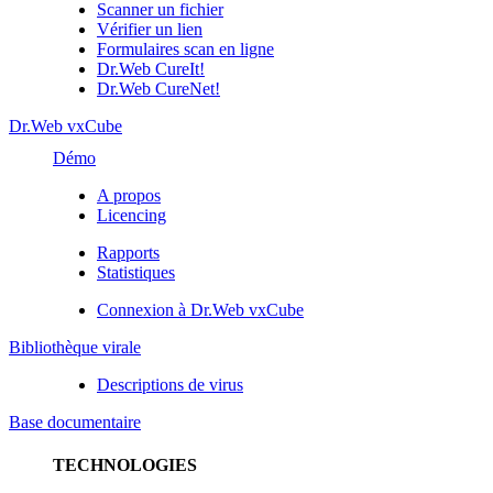
Scanner un fichier
Vérifier un lien
Formulaires scan en ligne
Dr.Web CureIt!
Dr.Web CureNet!
Dr.Web vxCube
Démo
A propos
Licencing
Rapports
Statistiques
Connexion à Dr.Web vxCube
Bibliothèque virale
Descriptions de virus
Base documentaire
TECHNOLOGIES