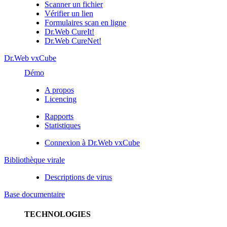
Scanner un fichier
Vérifier un lien
Formulaires scan en ligne
Dr.Web CureIt!
Dr.Web CureNet!
Dr.Web vxCube
Démo
A propos
Licencing
Rapports
Statistiques
Connexion à Dr.Web vxCube
Bibliothèque virale
Descriptions de virus
Base documentaire
TECHNOLOGIES