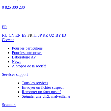
0 825 300 230
FR
RU
CN
EN
ES
FR
IT
JP
KZ
UZ
BY
ID
Fermer
Pour les particuliers
Pour les entreprises
Laboratoire AV
News
A propos de la société
Services support
Tous les services
Envoyer un fichier suspect
Remonter un faux positif
Signaler une URL malveillante
Scanners