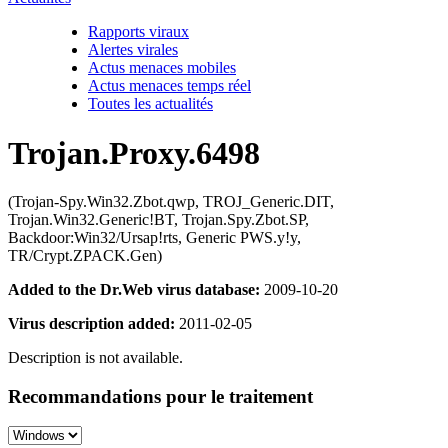
Rapports viraux
Alertes virales
Actus menaces mobiles
Actus menaces temps réel
Toutes les actualités
Trojan.Proxy.6498
(Trojan-Spy.Win32.Zbot.qwp, TROJ_Generic.DIT,
Trojan.Win32.Generic!BT, Trojan.Spy.Zbot.SP,
Backdoor:Win32/Ursap!rts, Generic PWS.y!y,
TR/Crypt.ZPACK.Gen)
Added to the Dr.Web virus database:
2009-10-20
Virus description added:
2011-02-05
Description is not available.
Recommandations pour le traitement