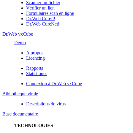
Scanner un fichier
Vérifier un lien
Formulaires scan en ligne
Dr.Web CureIt!
Dr.Web CureNet!
Dr.Web vxCube
Démo
A propos
Licencing
Rapports
Statistiques
Connexion à Dr.Web vxCube
Bibliothèque virale
Descriptions de virus
Base documentaire
TECHNOLOGIES