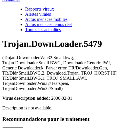
Rapports viraux
Alertes virales
Actus menaces mobiles
Actus menaces temps réel
Toutes les actualités
Trojan.DownLoader.5479
(Trojan-Downloader.Win32.Small.bwg,
Trojan.Downloader.Small.BWG, Downloader.Generic.JWJ,
Generic Downloader.k, Parser error, TR/Downloader.Gen,
TR/Dldr.Small.BWG.2, Download.Trojan, TROJ_HORST.HF,
TR/Dldr.Small.BWG.1, TROJ_SMALL.AWI,
TrojanDownloader:Win32/Tearspear,
TrojanDownloader:Win32/Small)
Virus description added:
2006-02-01
Description is not available.
Recommandations pour le traitement