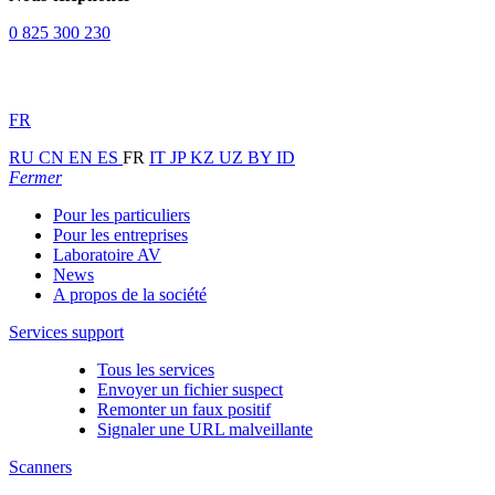
0 825 300 230
FR
RU
CN
EN
ES
FR
IT
JP
KZ
UZ
BY
ID
Fermer
Pour les particuliers
Pour les entreprises
Laboratoire AV
News
A propos de la société
Services support
Tous les services
Envoyer un fichier suspect
Remonter un faux positif
Signaler une URL malveillante
Scanners