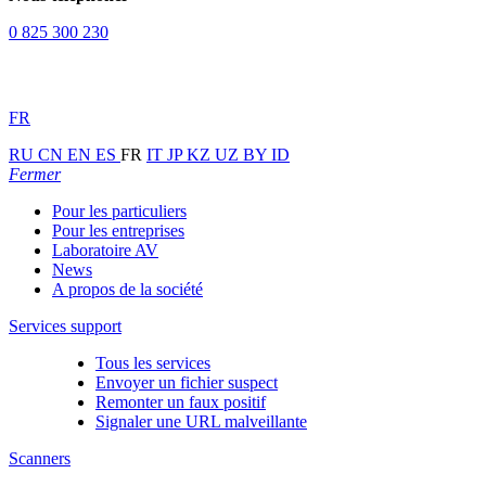
0 825 300 230
FR
RU
CN
EN
ES
FR
IT
JP
KZ
UZ
BY
ID
Fermer
Pour les particuliers
Pour les entreprises
Laboratoire AV
News
A propos de la société
Services support
Tous les services
Envoyer un fichier suspect
Remonter un faux positif
Signaler une URL malveillante
Scanners