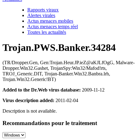
Rapports viraux
Alertes virales
Actus menaces mobiles
Actus menaces temps réel
Toutes les actualités
Trojan.PWS.Banker.34284
(TR/Dropper.Gen, Gen:Trojan.Heur.JP.ieZ@aKJLfOgG, Malware-
Dropper.Win32.Gashet, TrojanSpy:Win32/Mafod!rts,
TROJ_Generic.DIT, Trojan-Banker.Win32.Banbra.lrh,
Trojan.Win32.Generic!BT)
Added to the Dr.Web virus database:
2009-11-12
Virus description added:
2011-02-04
Description is not available.
Recommandations pour le traitement