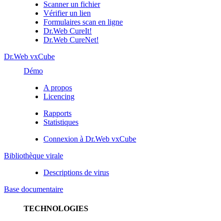
Scanner un fichier
Vérifier un lien
Formulaires scan en ligne
Dr.Web CureIt!
Dr.Web CureNet!
Dr.Web vxCube
Démo
A propos
Licencing
Rapports
Statistiques
Connexion à Dr.Web vxCube
Bibliothèque virale
Descriptions de virus
Base documentaire
TECHNOLOGIES