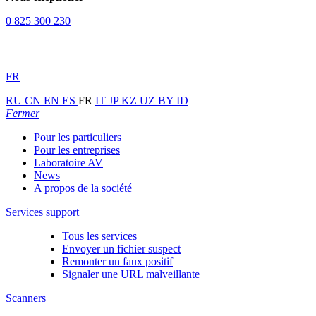
0 825 300 230
FR
RU
CN
EN
ES
FR
IT
JP
KZ
UZ
BY
ID
Fermer
Pour les particuliers
Pour les entreprises
Laboratoire AV
News
A propos de la société
Services support
Tous les services
Envoyer un fichier suspect
Remonter un faux positif
Signaler une URL malveillante
Scanners