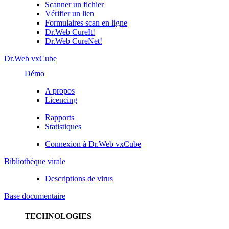
Scanner un fichier
Vérifier un lien
Formulaires scan en ligne
Dr.Web CureIt!
Dr.Web CureNet!
Dr.Web vxCube
Démo
A propos
Licencing
Rapports
Statistiques
Connexion à Dr.Web vxCube
Bibliothèque virale
Descriptions de virus
Base documentaire
TECHNOLOGIES