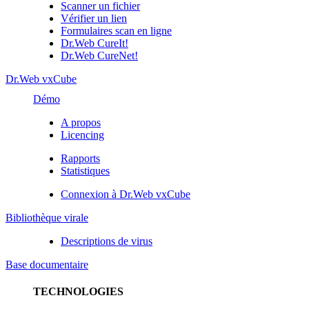
Scanner un fichier
Vérifier un lien
Formulaires scan en ligne
Dr.Web CureIt!
Dr.Web CureNet!
Dr.Web vxCube
Démo
A propos
Licencing
Rapports
Statistiques
Connexion à Dr.Web vxCube
Bibliothèque virale
Descriptions de virus
Base documentaire
TECHNOLOGIES