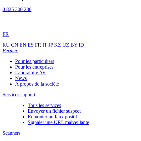
0 825 300 230
FR
RU
CN
EN
ES
FR
IT
JP
KZ
UZ
BY
ID
Fermer
Pour les particuliers
Pour les entreprises
Laboratoire AV
News
A propos de la société
Services support
Tous les services
Envoyer un fichier suspect
Remonter un faux positif
Signaler une URL malveillante
Scanners