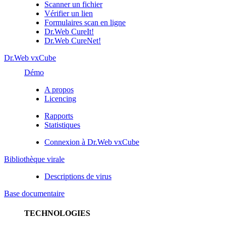
Scanner un fichier
Vérifier un lien
Formulaires scan en ligne
Dr.Web CureIt!
Dr.Web CureNet!
Dr.Web vxCube
Démo
A propos
Licencing
Rapports
Statistiques
Connexion à Dr.Web vxCube
Bibliothèque virale
Descriptions de virus
Base documentaire
TECHNOLOGIES