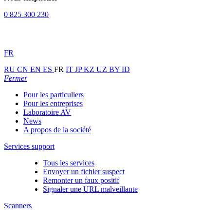
0 825 300 230
FR
RU
CN
EN
ES
FR
IT
JP
KZ
UZ
BY
ID
Fermer
Pour les particuliers
Pour les entreprises
Laboratoire AV
News
A propos de la société
Services support
Tous les services
Envoyer un fichier suspect
Remonter un faux positif
Signaler une URL malveillante
Scanners