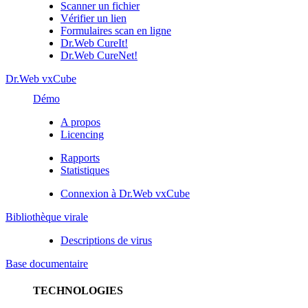
Scanner un fichier
Vérifier un lien
Formulaires scan en ligne
Dr.Web CureIt!
Dr.Web CureNet!
Dr.Web vxCube
Démo
A propos
Licencing
Rapports
Statistiques
Connexion à Dr.Web vxCube
Bibliothèque virale
Descriptions de virus
Base documentaire
TECHNOLOGIES