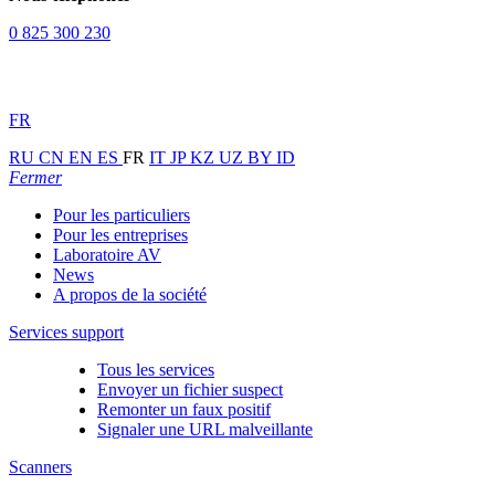
0 825 300 230
FR
RU
CN
EN
ES
FR
IT
JP
KZ
UZ
BY
ID
Fermer
Pour les particuliers
Pour les entreprises
Laboratoire AV
News
A propos de la société
Services support
Tous les services
Envoyer un fichier suspect
Remonter un faux positif
Signaler une URL malveillante
Scanners