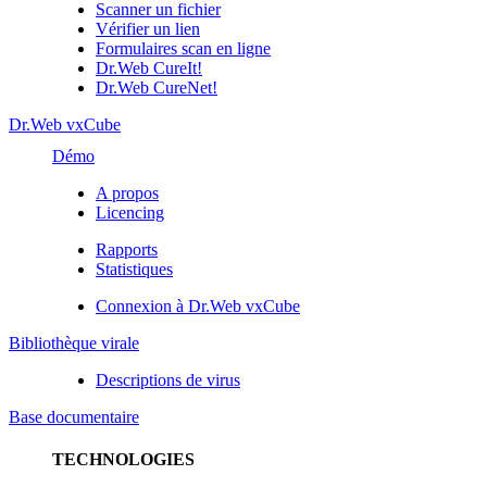
Scanner un fichier
Vérifier un lien
Formulaires scan en ligne
Dr.Web CureIt!
Dr.Web CureNet!
Dr.Web vxCube
Démo
A propos
Licencing
Rapports
Statistiques
Connexion à Dr.Web vxCube
Bibliothèque virale
Descriptions de virus
Base documentaire
TECHNOLOGIES