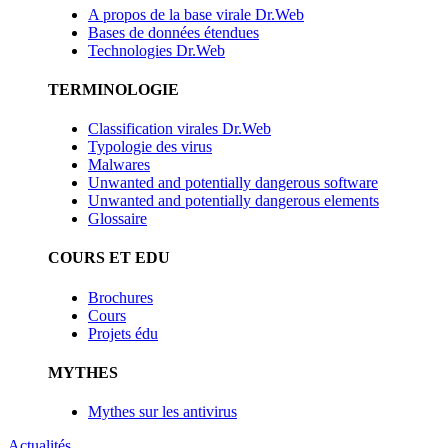
A propos de la base virale Dr.Web
Bases de données étendues
Technologies Dr.Web
TERMINOLOGIE
Classification virales Dr.Web
Typologie des virus
Malwares
Unwanted and potentially dangerous software
Unwanted and potentially dangerous elements
Glossaire
COURS ET EDU
Brochures
Cours
Projets édu
MYTHES
Mythes sur les antivirus
Actualités