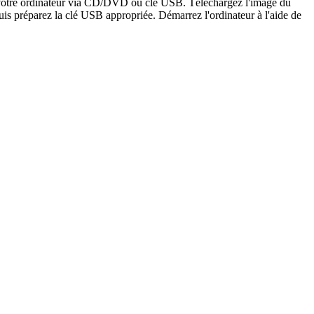
er votre ordinateur via CD/DVD ou clé USB. Téléchargez l'image du
is préparez la clé USB appropriée. Démarrez l'ordinateur à l'aide de