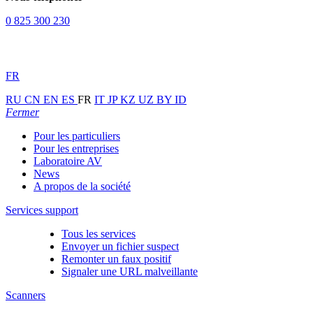
0 825 300 230
FR
RU
CN
EN
ES
FR
IT
JP
KZ
UZ
BY
ID
Fermer
Pour les particuliers
Pour les entreprises
Laboratoire AV
News
A propos de la société
Services support
Tous les services
Envoyer un fichier suspect
Remonter un faux positif
Signaler une URL malveillante
Scanners