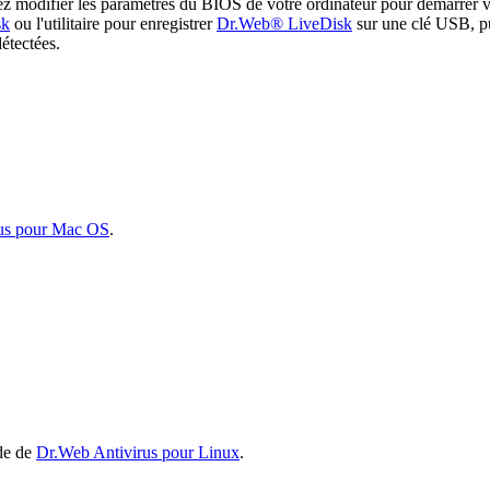
illez modifier les paramètres du BIOS de votre ordinateur pour démarr
sk
ou l'utilitaire pour enregistrer
Dr.Web® LiveDisk
sur une clé USB, pu
détectées.
us pour Mac OS
.
ide de
Dr.Web Antivirus pour Linux
.