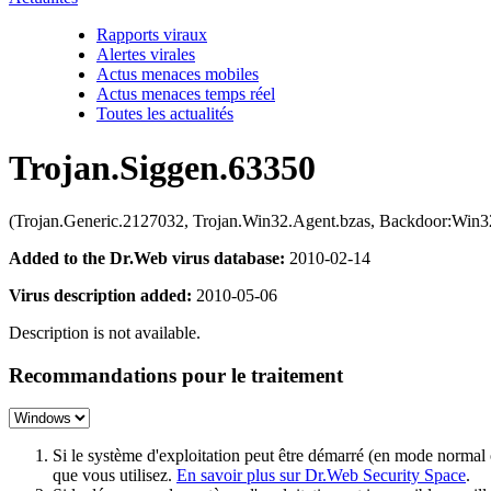
Rapports viraux
Alertes virales
Actus menaces mobiles
Actus menaces temps réel
Toutes les actualités
Trojan.Siggen.63350
(Trojan.Generic.2127032, Trojan.Win32.Agent.bzas, Backdoor:Win
Added to the Dr.Web virus database:
2010-02-14
Virus description added:
2010-05-06
Description is not available.
Recommandations pour le traitement
Si le système d'exploitation peut être démarré (en mode normal
que vous utilisez.
En savoir plus sur Dr.Web Security Space
.