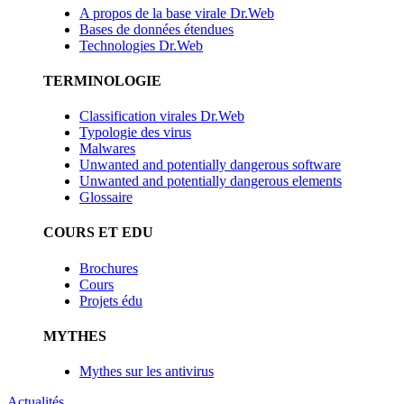
A propos de la base virale Dr.Web
Bases de données étendues
Technologies Dr.Web
TERMINOLOGIE
Classification virales Dr.Web
Typologie des virus
Malwares
Unwanted and potentially dangerous software
Unwanted and potentially dangerous elements
Glossaire
COURS ET EDU
Brochures
Cours
Projets édu
MYTHES
Mythes sur les antivirus
Actualités