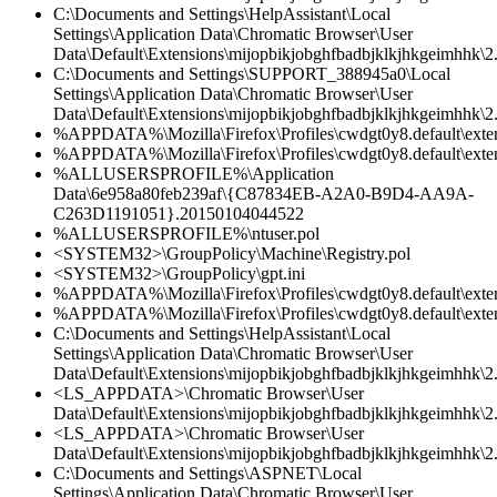
C:\Documents and Settings\HelpAssistant\Local
Settings\Application Data\Chromatic Browser\User
Data\Default\Extensions\mijopbikjobghfbadbjklkjhkgeimhhk\2.0
C:\Documents and Settings\SUPPORT_388945a0\Local
Settings\Application Data\Chromatic Browser\User
Data\Default\Extensions\mijopbikjobghfbadbjklkjhkgeimhhk\2.
%APPDATA%\Mozilla\Firefox\Profiles\cwdgt0y8.default\extensi
%APPDATA%\Mozilla\Firefox\Profiles\cwdgt0y8.default\extens
%ALLUSERSPROFILE%\Application
Data\6e958a80feb239af\{C87834EB-A2A0-B9D4-AA9A-
C263D1191051}.20150104044522
%ALLUSERSPROFILE%\ntuser.pol
<SYSTEM32>\GroupPolicy\Machine\Registry.pol
<SYSTEM32>\GroupPolicy\gpt.ini
%APPDATA%\Mozilla\Firefox\Profiles\cwdgt0y8.default\exten
%APPDATA%\Mozilla\Firefox\Profiles\cwdgt0y8.default\extens
C:\Documents and Settings\HelpAssistant\Local
Settings\Application Data\Chromatic Browser\User
Data\Default\Extensions\mijopbikjobghfbadbjklkjhkgeimhhk\2
<LS_APPDATA>\Chromatic Browser\User
Data\Default\Extensions\mijopbikjobghfbadbjklkjhkgeimhhk\2.0
<LS_APPDATA>\Chromatic Browser\User
Data\Default\Extensions\mijopbikjobghfbadbjklkjhkgeimhhk\2.0
C:\Documents and Settings\ASPNET\Local
Settings\Application Data\Chromatic Browser\User