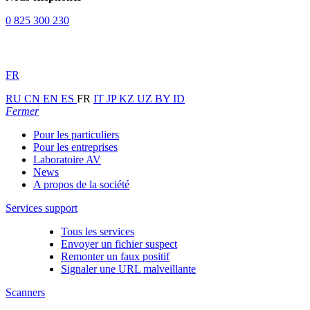
0 825 300 230
FR
RU
CN
EN
ES
FR
IT
JP
KZ
UZ
BY
ID
Fermer
Pour les particuliers
Pour les entreprises
Laboratoire AV
News
A propos de la société
Services support
Tous les services
Envoyer un fichier suspect
Remonter un faux positif
Signaler une URL malveillante
Scanners