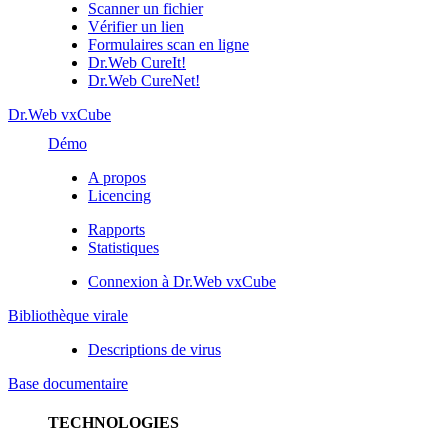
Scanner un fichier
Vérifier un lien
Formulaires scan en ligne
Dr.Web CureIt!
Dr.Web CureNet!
Dr.Web vxCube
Démo
A propos
Licencing
Rapports
Statistiques
Connexion à Dr.Web vxCube
Bibliothèque virale
Descriptions de virus
Base documentaire
TECHNOLOGIES