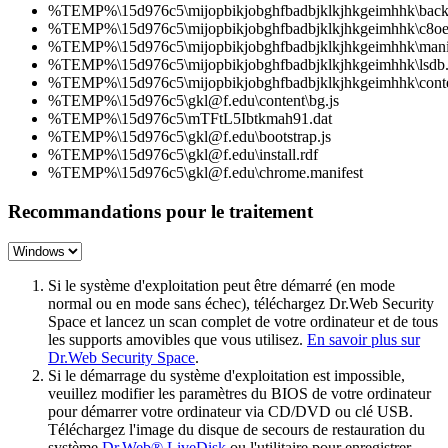
%TEMP%\15d976c5\mijopbikjobghfbadbjklkjhkgeimhhk\back
%TEMP%\15d976c5\mijopbikjobghfbadbjklkjhkgeimhhk\c8oe
%TEMP%\15d976c5\mijopbikjobghfbadbjklkjhkgeimhhk\manif
%TEMP%\15d976c5\mijopbikjobghfbadbjklkjhkgeimhhk\lsdb.
%TEMP%\15d976c5\mijopbikjobghfbadbjklkjhkgeimhhk\conte
%TEMP%\15d976c5\gkl@f.edu\content\bg.js
%TEMP%\15d976c5\mTFtL5Ibtkmah91.dat
%TEMP%\15d976c5\gkl@f.edu\bootstrap.js
%TEMP%\15d976c5\gkl@f.edu\install.rdf
%TEMP%\15d976c5\gkl@f.edu\chrome.manifest
Recommandations pour le traitement
Si le système d'exploitation peut être démarré (en mode
normal ou en mode sans échec), téléchargez Dr.Web Security
Space et lancez un scan complet de votre ordinateur et de tous
les supports amovibles que vous utilisez.
En savoir plus sur
Dr.Web Security Space
.
Si le démarrage du système d'exploitation est impossible,
veuillez modifier les paramètres du BIOS de votre ordinateur
pour démarrer votre ordinateur via CD/DVD ou clé USB.
Téléchargez l'image du disque de secours de restauration du
système
Dr.Web® LiveDisk
ou l'utilitaire pour enregistrer