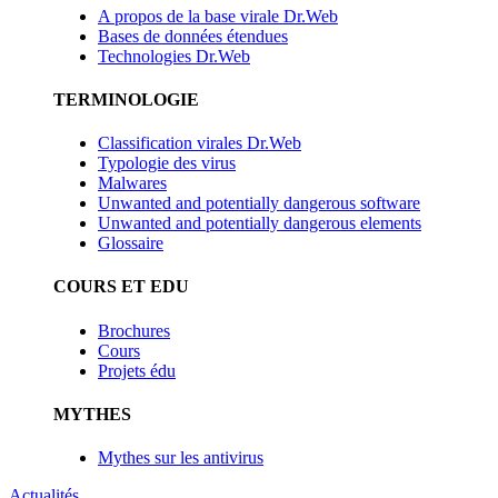
A propos de la base virale Dr.Web
Bases de données étendues
Technologies Dr.Web
TERMINOLOGIE
Classification virales Dr.Web
Typologie des virus
Malwares
Unwanted and potentially dangerous software
Unwanted and potentially dangerous elements
Glossaire
COURS ET EDU
Brochures
Cours
Projets édu
MYTHES
Mythes sur les antivirus
Actualités