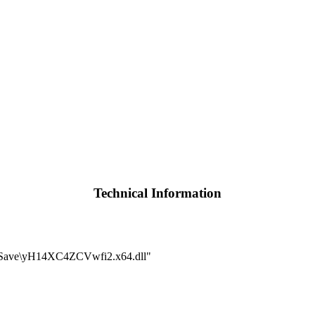
Technical Information
ave\yH14XC4ZCVwfi2.x64.dll"