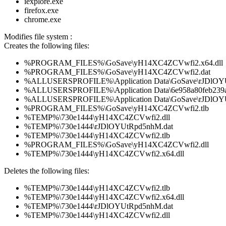
iexplore.exe
firefox.exe
chrome.exe
Modifies file system :
Creates the following files:
%PROGRAM_FILES%\GoSave\yH14XC4ZCVwfi2.x64.dll
%PROGRAM_FILES%\GoSave\yH14XC4ZCVwfi2.dat
%ALLUSERSPROFILE%\Application Data\GoSave\rJDlOY
%ALLUSERSPROFILE%\Application Data\6e958a80feb23
%ALLUSERSPROFILE%\Application Data\GoSave\rJDlOY
%PROGRAM_FILES%\GoSave\yH14XC4ZCVwfi2.tlb
%TEMP%\730e1444\yH14XC4ZCVwfi2.dll
%TEMP%\730e1444\rJDlOYUtRpd5nhM.dat
%TEMP%\730e1444\yH14XC4ZCVwfi2.tlb
%PROGRAM_FILES%\GoSave\yH14XC4ZCVwfi2.dll
%TEMP%\730e1444\yH14XC4ZCVwfi2.x64.dll
Deletes the following files:
%TEMP%\730e1444\yH14XC4ZCVwfi2.tlb
%TEMP%\730e1444\yH14XC4ZCVwfi2.x64.dll
%TEMP%\730e1444\rJDlOYUtRpd5nhM.dat
%TEMP%\730e1444\yH14XC4ZCVwfi2.dll