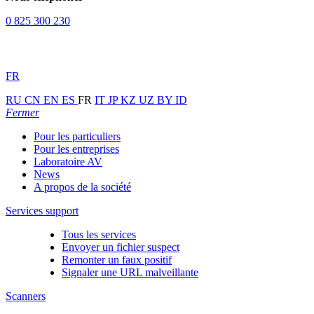
0 825 300 230
FR
RU
CN
EN
ES
FR
IT
JP
KZ
UZ
BY
ID
Fermer
Pour les particuliers
Pour les entreprises
Laboratoire AV
News
A propos de la société
Services support
Tous les services
Envoyer un fichier suspect
Remonter un faux positif
Signaler une URL malveillante
Scanners