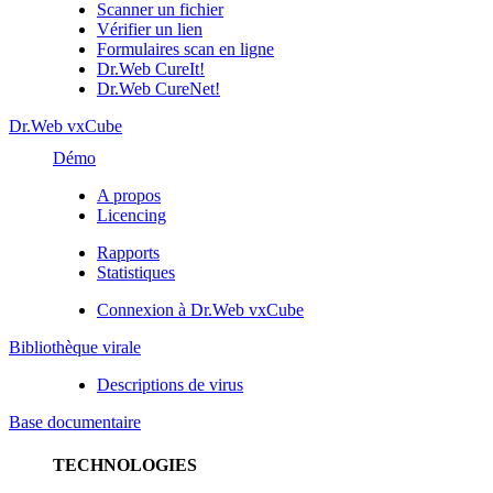
Scanner un fichier
Vérifier un lien
Formulaires scan en ligne
Dr.Web CureIt!
Dr.Web CureNet!
Dr.Web vxCube
Démo
A propos
Licencing
Rapports
Statistiques
Connexion à Dr.Web vxCube
Bibliothèque virale
Descriptions de virus
Base documentaire
TECHNOLOGIES