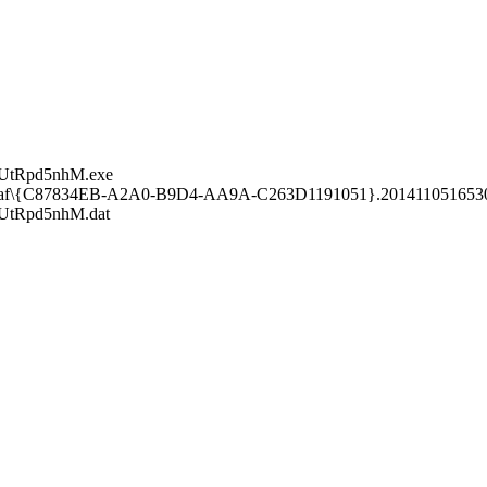
UtRpd5nhM.exe
9af\{C87834EB-A2A0-B9D4-AA9A-C263D1191051}.201411051653
UtRpd5nhM.dat