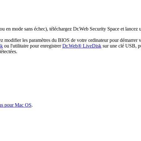
 ou en mode sans échec), téléchargez Dr.Web Security Space et lancez u
illez modifier les paramètres du BIOS de votre ordinateur pour démarr
sk
ou l'utilitaire pour enregistrer
Dr.Web® LiveDisk
sur une clé USB, pu
détectées.
us pour Mac OS
.