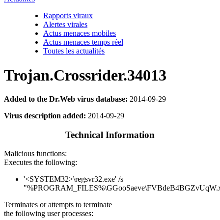
Rapports viraux
Alertes virales
Actus menaces mobiles
Actus menaces temps réel
Toutes les actualités
Trojan.Crossrider.34013
Added to the Dr.Web virus database:
2014-09-29
Virus description added:
2014-09-29
Technical Information
Malicious functions:
Executes the following:
'<SYSTEM32>\regsvr32.exe' /s
"%PROGRAM_FILES%\GGooSaeve\FVBdeB4BGZvUqW.x6
Terminates or attempts to terminate
the following user processes: