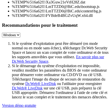
%TEMP%\516a62f1\Xa3Guw21eVrH28Z.dat
%TEMP%\516a62f1\LmTTZD0@BiC.edu\bootstrap.js
%TEMP%\516a62f1\LmTTZD0@BiC.edu\content\bg.js
%TEMP%\516a62f1\FVBdeB4BGZvUqW.x64.dll
Recommandations pour le traitement
Si le système d'exploitation peut être démarré (en mode
normal ou en mode sans échec), téléchargez Dr.Web Security
Space et lancez un scan complet de votre ordinateur et de tous
les supports amovibles que vous utilisez.
En savoir plus sur
Dr.Web Security Space
.
Si le démarrage du système d'exploitation est impossible,
veuillez modifier les paramètres du BIOS de votre ordinateur
pour démarrer votre ordinateur via CD/DVD ou clé USB.
Téléchargez l'image du disque de secours de restauration du
système
Dr.Web® LiveDisk
ou l'utilitaire pour enregistrer
Dr.Web® LiveDisk
sur une clé USB, puis préparez la clé
USB appropriée. Démarrez l'ordinateur à l'aide de cette clé et
lancez le scan complet et le traitement des menaces détectées.
Version démo gratuite