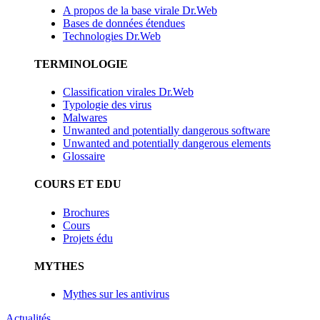
A propos de la base virale Dr.Web
Bases de données étendues
Technologies Dr.Web
TERMINOLOGIE
Classification virales Dr.Web
Typologie des virus
Malwares
Unwanted and potentially dangerous software
Unwanted and potentially dangerous elements
Glossaire
COURS ET EDU
Brochures
Cours
Projets édu
MYTHES
Mythes sur les antivirus
Actualités