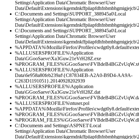
Settings\Application Data\Chromatic Browser\User
Data\Default\Extensions\kgemdnkffpiiapfdhfnbmbhgmigjejcb\
C:\Documents and Settings\SUPPORT_388945a0\Local
Settings\Application Data\Chromatic Browser\User
Data\Default\Extensions\kgemdnkffpiiapfdhfnbmbhgmigjejcb\2.
C:\Documents and Settings\SUPPORT_388945a0\Local
Settings\Application Data\Chromatic Browser\User
Data\Default\Extensions\kgemdnkffpiiapfdhfnbmbhgmigjejcb\2.
%APPDATA%\Mozilla\Firefox\Profiles\cwdgt0y8.default\ext
%ALLUSERSPROFILE%\Application
Data\GGooSaeve\Xa3Guw21eVrH28Z.exe
%PROGRAM_FILES%\GGooSaeve\FVBdeB4BGZvUqW.x64
%ALLUSERSPROFILE%\Application
Data\6e958a80feb239af\{C87834EB-A2A0-B9D4-AA9A-
C263D1191051}.20140928202939
%ALLUSERSPROFILE%\Application
Data\GGooSaeve\Xa3Guw21eVrH28Z.dat
%PROGRAM_FILES%\GGooSaeve\FVBdeB4BGZvUqW.da
%ALLUSERSPROFILE%\ntuser.pol
%APPDATA%\Mozilla\Firefox\Profiles\cwdgt0y8.default\exte
%PROGRAM_FILES%\GGooSaeve\FVBdeB4BGZvUqW.tl
%PROGRAM_FILES%\GGooSaeve\FVBdeB4BGZvUqW.dl
C:\Documents and Settings\ASPNET\Local
Settings\Application Data\Chromatic Browser\User
Data\Default\Extensions\kgemdnkffpiiapfdhfnbmbhgmigjejcb\2.