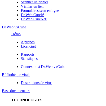
Scanner un fichier
Vérifier un lien
Formulaires scan en ligne
Dr.Web CureIt!
Dr.Web CureNet!
Dr.Web vxCube
Démo
A propos
Licencing
Rapports
Statistiques
Connexion à Dr.Web vxCube
Bibliothèque virale
Descriptions de virus
Base documentaire
TECHNOLOGIES