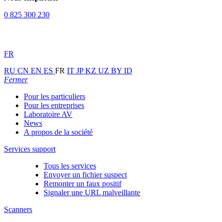
0 825 300 230
FR
RU
CN
EN
ES
FR
IT
JP
KZ
UZ
BY
ID
Fermer
Pour les particuliers
Pour les entreprises
Laboratoire AV
News
A propos de la société
Services support
Tous les services
Envoyer un fichier suspect
Remonter un faux positif
Signaler une URL malveillante
Scanners