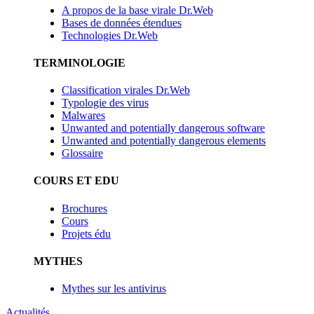
A propos de la base virale Dr.Web
Bases de données étendues
Technologies Dr.Web
TERMINOLOGIE
Classification virales Dr.Web
Typologie des virus
Malwares
Unwanted and potentially dangerous software
Unwanted and potentially dangerous elements
Glossaire
COURS ET EDU
Brochures
Cours
Projets édu
MYTHES
Mythes sur les antivirus
Actualités