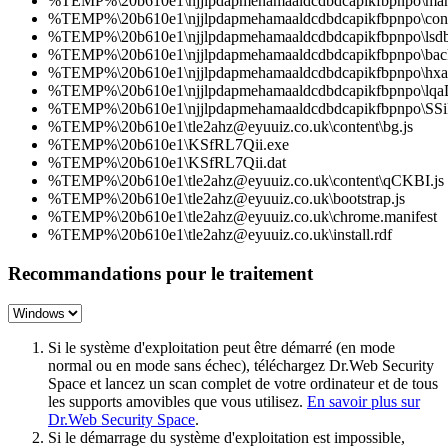
%TEMP%\20b610e1\njjlpdapmehamaaldcdbdcapikfbpnpo\mani
%TEMP%\20b610e1\njjlpdapmehamaaldcdbdcapikfbpnpo\conte
%TEMP%\20b610e1\njjlpdapmehamaaldcdbdcapikfbpnpo\lsdb
%TEMP%\20b610e1\njjlpdapmehamaaldcdbdcapikfbpnpo\bac
%TEMP%\20b610e1\njjlpdapmehamaaldcdbdcapikfbpnpo\hxa.
%TEMP%\20b610e1\njjlpdapmehamaaldcdbdcapikfbpnpo\lq
%TEMP%\20b610e1\njjlpdapmehamaaldcdbdcapikfbpnpo\SSi
%TEMP%\20b610e1\tle2ahz@eyuuiz.co.uk\content\bg.js
%TEMP%\20b610e1\KSfRL7Qii.exe
%TEMP%\20b610e1\KSfRL7Qii.dat
%TEMP%\20b610e1\tle2ahz@eyuuiz.co.uk\content\qCKBI.js
%TEMP%\20b610e1\tle2ahz@eyuuiz.co.uk\bootstrap.js
%TEMP%\20b610e1\tle2ahz@eyuuiz.co.uk\chrome.manifest
%TEMP%\20b610e1\tle2ahz@eyuuiz.co.uk\install.rdf
Recommandations pour le traitement
Si le système d'exploitation peut être démarré (en mode
normal ou en mode sans échec), téléchargez Dr.Web Security
Space et lancez un scan complet de votre ordinateur et de tous
les supports amovibles que vous utilisez.
En savoir plus sur
Dr.Web Security Space
.
Si le démarrage du système d'exploitation est impossible,