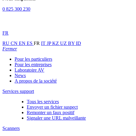
0 825 300 230
FR
RU
CN
EN
ES
FR
IT
JP
KZ
UZ
BY
ID
Fermer
Pour les particuliers
Pour les entreprises
Laboratoire AV
News
A propos de la société
Services support
Tous les services
Envoyer un fichier suspect
Remonter un faux positif
Signaler une URL malveillante
Scanners