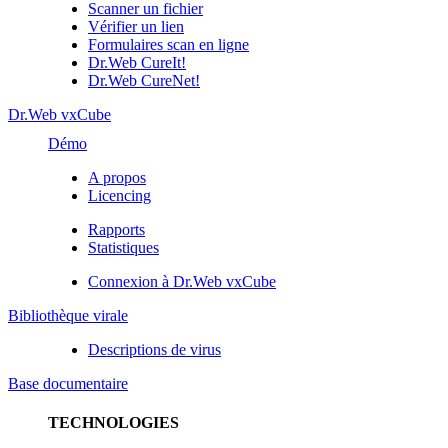
Scanner un fichier
Vérifier un lien
Formulaires scan en ligne
Dr.Web CureIt!
Dr.Web CureNet!
Dr.Web vxCube
Démo
A propos
Licencing
Rapports
Statistiques
Connexion à Dr.Web vxCube
Bibliothèque virale
Descriptions de virus
Base documentaire
TECHNOLOGIES