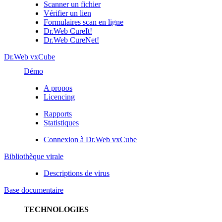
Scanner un fichier
Vérifier un lien
Formulaires scan en ligne
Dr.Web CureIt!
Dr.Web CureNet!
Dr.Web vxCube
Démo
A propos
Licencing
Rapports
Statistiques
Connexion à Dr.Web vxCube
Bibliothèque virale
Descriptions de virus
Base documentaire
TECHNOLOGIES