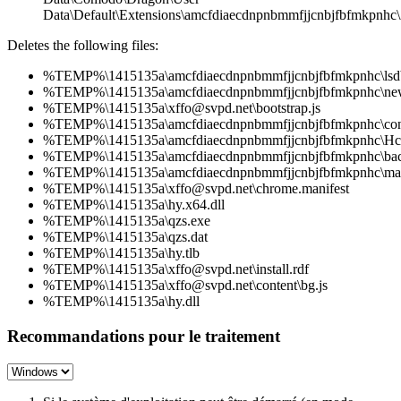
Data\Default\Extensions\amcfdiaecdnpnbmmfjjcnbjfbfmkpnhc\2
Deletes the following files:
%TEMP%\1415135a\amcfdiaecdnpnbmmfjjcnbjfbfmkpnhc\lsdb
%TEMP%\1415135a\amcfdiaecdnpnbmmfjjcnbjfbfmkpnhc\new
%TEMP%\1415135a\xffo@svpd.net\bootstrap.js
%TEMP%\1415135a\amcfdiaecdnpnbmmfjjcnbjfbfmkpnhc\cont
%TEMP%\1415135a\amcfdiaecdnpnbmmfjjcnbjfbfmkpnhc\Hc
%TEMP%\1415135a\amcfdiaecdnpnbmmfjjcnbjfbfmkpnhc\bac
%TEMP%\1415135a\amcfdiaecdnpnbmmfjjcnbjfbfmkpnhc\mani
%TEMP%\1415135a\xffo@svpd.net\chrome.manifest
%TEMP%\1415135a\hy.x64.dll
%TEMP%\1415135a\qzs.exe
%TEMP%\1415135a\qzs.dat
%TEMP%\1415135a\hy.tlb
%TEMP%\1415135a\xffo@svpd.net\install.rdf
%TEMP%\1415135a\xffo@svpd.net\content\bg.js
%TEMP%\1415135a\hy.dll
Recommandations pour le traitement