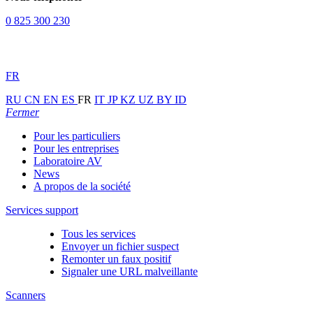
0 825 300 230
FR
RU
CN
EN
ES
FR
IT
JP
KZ
UZ
BY
ID
Fermer
Pour les particuliers
Pour les entreprises
Laboratoire AV
News
A propos de la société
Services support
Tous les services
Envoyer un fichier suspect
Remonter un faux positif
Signaler une URL malveillante
Scanners