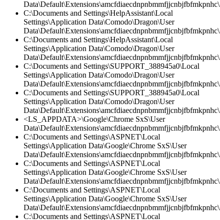
Data\Default\Extensions\amcfdiaecdnpnbmmfjjcnbjfbfmkpnhc\2
C:\Documents and Settings\HelpAssistant\Local
Settings\Application Data\Comodo\Dragon\User
Data\Default\Extensions\amcfdiaecdnpnbmmfjjcnbjfbfmkpnhc\2
C:\Documents and Settings\HelpAssistant\Local
Settings\Application Data\Comodo\Dragon\User
Data\Default\Extensions\amcfdiaecdnpnbmmfjjcnbjfbfmkpnhc\
C:\Documents and Settings\SUPPORT_388945a0\Local
Settings\Application Data\Comodo\Dragon\User
Data\Default\Extensions\amcfdiaecdnpnbmmfjjcnbjfbfmkpnhc\2
C:\Documents and Settings\SUPPORT_388945a0\Local
Settings\Application Data\Comodo\Dragon\User
Data\Default\Extensions\amcfdiaecdnpnbmmfjjcnbjfbfmkpnhc\
<LS_APPDATA>\Google\Chrome SxS\User
Data\Default\Extensions\amcfdiaecdnpnbmmfjjcnbjfbfmkpnhc\2
C:\Documents and Settings\ASPNET\Local
Settings\Application Data\Google\Chrome SxS\User
Data\Default\Extensions\amcfdiaecdnpnbmmfjjcnbjfbfmkpnhc
C:\Documents and Settings\ASPNET\Local
Settings\Application Data\Google\Chrome SxS\User
Data\Default\Extensions\amcfdiaecdnpnbmmfjjcnbjfbfmkpnhc\2
C:\Documents and Settings\ASPNET\Local
Settings\Application Data\Google\Chrome SxS\User
Data\Default\Extensions\amcfdiaecdnpnbmmfjjcnbjfbfmkpnhc\2
C:\Documents and Settings\ASPNET\Local