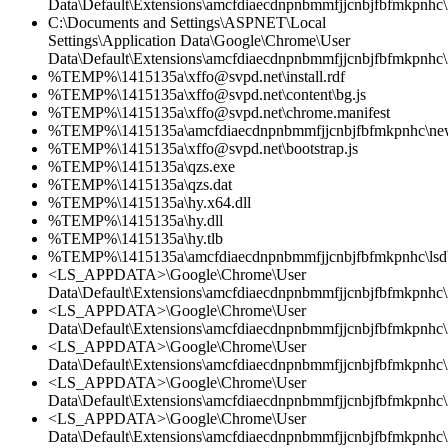
Data\Default\Extensions\amcfdiaecdnpnbmmfjjcnbjfbfmkpnhc\2
C:\Documents and Settings\ASPNET\Local
Settings\Application Data\Google\Chrome\User
Data\Default\Extensions\amcfdiaecdnpnbmmfjjcnbjfbfmkpnhc\
%TEMP%\1415135a\xffo@svpd.net\install.rdf
%TEMP%\1415135a\xffo@svpd.net\content\bg.js
%TEMP%\1415135a\xffo@svpd.net\chrome.manifest
%TEMP%\1415135a\amcfdiaecdnpnbmmfjjcnbjfbfmkpnhc\new
%TEMP%\1415135a\xffo@svpd.net\bootstrap.js
%TEMP%\1415135a\qzs.exe
%TEMP%\1415135a\qzs.dat
%TEMP%\1415135a\hy.x64.dll
%TEMP%\1415135a\hy.dll
%TEMP%\1415135a\hy.tlb
%TEMP%\1415135a\amcfdiaecdnpnbmmfjjcnbjfbfmkpnhc\lsdb
<LS_APPDATA>\Google\Chrome\User
Data\Default\Extensions\amcfdiaecdnpnbmmfjjcnbjfbfmkpnhc
<LS_APPDATA>\Google\Chrome\User
Data\Default\Extensions\amcfdiaecdnpnbmmfjjcnbjfbfmkpnhc\2
<LS_APPDATA>\Google\Chrome\User
Data\Default\Extensions\amcfdiaecdnpnbmmfjjcnbjfbfmkpnhc\2
<LS_APPDATA>\Google\Chrome\User
Data\Default\Extensions\amcfdiaecdnpnbmmfjjcnbjfbfmkpnhc\
<LS_APPDATA>\Google\Chrome\User
Data\Default\Extensions\amcfdiaecdnpnbmmfjjcnbjfbfmkpnhc\2