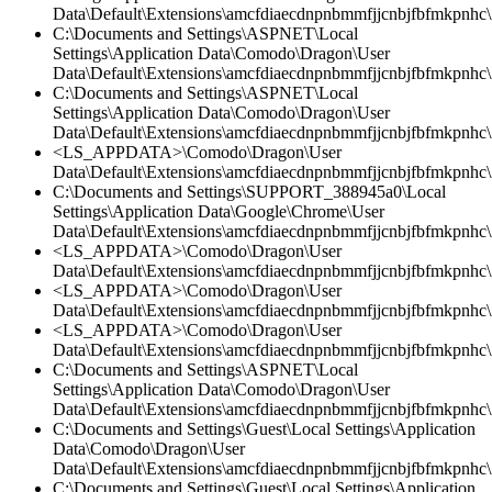
Data\Default\Extensions\amcfdiaecdnpnbmmfjjcnbjfbfmkpnhc\
C:\Documents and Settings\ASPNET\Local
Settings\Application Data\Comodo\Dragon\User
Data\Default\Extensions\amcfdiaecdnpnbmmfjjcnbjfbfmkpnhc
C:\Documents and Settings\ASPNET\Local
Settings\Application Data\Comodo\Dragon\User
Data\Default\Extensions\amcfdiaecdnpnbmmfjjcnbjfbfmkpnhc\2
<LS_APPDATA>\Comodo\Dragon\User
Data\Default\Extensions\amcfdiaecdnpnbmmfjjcnbjfbfmkpnhc\
C:\Documents and Settings\SUPPORT_388945a0\Local
Settings\Application Data\Google\Chrome\User
Data\Default\Extensions\amcfdiaecdnpnbmmfjjcnbjfbfmkpnhc\
<LS_APPDATA>\Comodo\Dragon\User
Data\Default\Extensions\amcfdiaecdnpnbmmfjjcnbjfbfmkpnhc\2
<LS_APPDATA>\Comodo\Dragon\User
Data\Default\Extensions\amcfdiaecdnpnbmmfjjcnbjfbfmkpnhc\2
<LS_APPDATA>\Comodo\Dragon\User
Data\Default\Extensions\amcfdiaecdnpnbmmfjjcnbjfbfmkpnhc
C:\Documents and Settings\ASPNET\Local
Settings\Application Data\Comodo\Dragon\User
Data\Default\Extensions\amcfdiaecdnpnbmmfjjcnbjfbfmkpnhc\2
C:\Documents and Settings\Guest\Local Settings\Application
Data\Comodo\Dragon\User
Data\Default\Extensions\amcfdiaecdnpnbmmfjjcnbjfbfmkpnhc\2
C:\Documents and Settings\Guest\Local Settings\Application