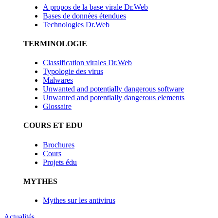
A propos de la base virale Dr.Web
Bases de données étendues
Technologies Dr.Web
TERMINOLOGIE
Classification virales Dr.Web
Typologie des virus
Malwares
Unwanted and potentially dangerous software
Unwanted and potentially dangerous elements
Glossaire
COURS ET EDU
Brochures
Cours
Projets édu
MYTHES
Mythes sur les antivirus
Actualités