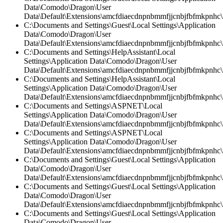
Data\Comodo\Dragon\User
Data\Default\Extensions\amcfdiaecdnpnbmmfjjcnbjfbfmkpnhc\2
C:\Documents and Settings\Guest\Local Settings\Application
Data\Comodo\Dragon\User
Data\Default\Extensions\amcfdiaecdnpnbmmfjjcnbjfbfmkpnhc\
C:\Documents and Settings\HelpAssistant\Local
Settings\Application Data\Comodo\Dragon\User
Data\Default\Extensions\amcfdiaecdnpnbmmfjjcnbjfbfmkpnhc\2
C:\Documents and Settings\HelpAssistant\Local
Settings\Application Data\Comodo\Dragon\User
Data\Default\Extensions\amcfdiaecdnpnbmmfjjcnbjfbfmkpnhc\
C:\Documents and Settings\ASPNET\Local
Settings\Application Data\Comodo\Dragon\User
Data\Default\Extensions\amcfdiaecdnpnbmmfjjcnbjfbfmkpnhc\
C:\Documents and Settings\ASPNET\Local
Settings\Application Data\Comodo\Dragon\User
Data\Default\Extensions\amcfdiaecdnpnbmmfjjcnbjfbfmkpnhc\2
C:\Documents and Settings\Guest\Local Settings\Application
Data\Comodo\Dragon\User
Data\Default\Extensions\amcfdiaecdnpnbmmfjjcnbjfbfmkpnhc\
C:\Documents and Settings\Guest\Local Settings\Application
Data\Comodo\Dragon\User
Data\Default\Extensions\amcfdiaecdnpnbmmfjjcnbjfbfmkpnhc
C:\Documents and Settings\Guest\Local Settings\Application
Data\Comodo\Dragon\User