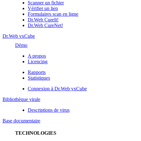
Scanner un fichier
Vérifier un lien
Formulaires scan en ligne
Dr.Web CureIt!
Dr.Web CureNet!
Dr.Web vxCube
Démo
A propos
Licencing
Rapports
Statistiques
Connexion à Dr.Web vxCube
Bibliothèque virale
Descriptions de virus
Base documentaire
TECHNOLOGIES