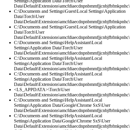
Settings\Application Data\Torch\User
Data\Default\Extensions\amcfdiaecdnpnbmmfjjcnbjfbfmkpnhc\
C:\Documents and Settings\Guest\Local Settings\Application
Data\Torch\User
Data\Default\Extensions\amcfdiaecdnpnbmmfjjcnbjfbfmkpnhc\
C:\Documents and Settings\Guest\Local Settings\Application
Data\Torch\User
Data\Default\Extensions\amcfdiaecdnpnbmmfjjcnbjfbfmkpnhc\2
C:\Documents and Settings\HelpAssistant\Local
Settings\Application Data\Torch\User
Data\Default\Extensions\amcfdiaecdnpnbmmfjjcnbjfbfmkpnhc\
C:\Documents and Settings\HelpAssistant\Local
Settings\Application Data\Torch\User
Data\Default\Extensions\amcfdiaecdnpnbmmfjjcnbjfbfmkpnhc
C:\Documents and Settings\HelpAssistant\Local
Settings\Application Data\Torch\User
Data\Default\Extensions\amcfdiaecdnpnbmmfjjcnbjfbfmkpnhc\2
<LS_APPDATA>\Torch\User
Data\Default\Extensions\amcfdiaecdnpnbmmfjjcnbjfbfmkpnhc\2
C:\Documents and Settings\HelpAssistant\Local
Settings\Application Data\Google\Chrome SxS\User
Data\Default\Extensions\amcfdiaecdnpnbmmfjjcnbjfbfmkpnhc\2
C:\Documents and Settings\HelpAssistant\Local
Settings\Application Data\Google\Chrome SxS\User
Data\Default\Extensions\amcfdiaecdnpnbmmfjjcnbjfbfmkpnhc\