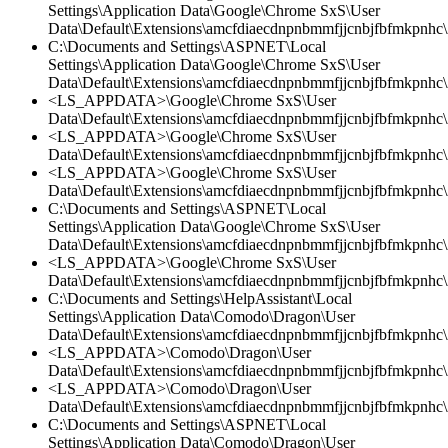
Settings\Application Data\Google\Chrome SxS\User
Data\Default\Extensions\amcfdiaecdnpnbmmfjjcnbjfbfmkpnhc\
C:\Documents and Settings\ASPNET\Local
Settings\Application Data\Google\Chrome SxS\User
Data\Default\Extensions\amcfdiaecdnpnbmmfjjcnbjfbfmkpnhc\2
<LS_APPDATA>\Google\Chrome SxS\User
Data\Default\Extensions\amcfdiaecdnpnbmmfjjcnbjfbfmkpnhc\2
<LS_APPDATA>\Google\Chrome SxS\User
Data\Default\Extensions\amcfdiaecdnpnbmmfjjcnbjfbfmkpnhc
<LS_APPDATA>\Google\Chrome SxS\User
Data\Default\Extensions\amcfdiaecdnpnbmmfjjcnbjfbfmkpnhc\2
C:\Documents and Settings\ASPNET\Local
Settings\Application Data\Google\Chrome SxS\User
Data\Default\Extensions\amcfdiaecdnpnbmmfjjcnbjfbfmkpnhc\
<LS_APPDATA>\Google\Chrome SxS\User
Data\Default\Extensions\amcfdiaecdnpnbmmfjjcnbjfbfmkpnhc\
C:\Documents and Settings\HelpAssistant\Local
Settings\Application Data\Comodo\Dragon\User
Data\Default\Extensions\amcfdiaecdnpnbmmfjjcnbjfbfmkpnhc
<LS_APPDATA>\Comodo\Dragon\User
Data\Default\Extensions\amcfdiaecdnpnbmmfjjcnbjfbfmkpnhc\
<LS_APPDATA>\Comodo\Dragon\User
Data\Default\Extensions\amcfdiaecdnpnbmmfjjcnbjfbfmkpnhc\2
C:\Documents and Settings\ASPNET\Local
Settings\Application Data\Comodo\Dragon\User