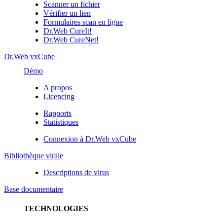
Scanner un fichier
Vérifier un lien
Formulaires scan en ligne
Dr.Web CureIt!
Dr.Web CureNet!
Dr.Web vxCube
Démo
A propos
Licencing
Rapports
Statistiques
Connexion à Dr.Web vxCube
Bibliothèque virale
Descriptions de virus
Base documentaire
TECHNOLOGIES