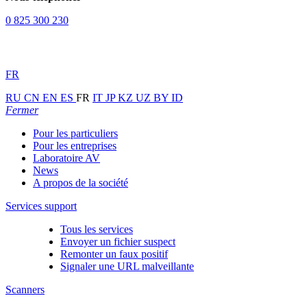
0 825 300 230
FR
RU
CN
EN
ES
FR
IT
JP
KZ
UZ
BY
ID
Fermer
Pour les particuliers
Pour les entreprises
Laboratoire AV
News
A propos de la société
Services support
Tous les services
Envoyer un fichier suspect
Remonter un faux positif
Signaler une URL malveillante
Scanners