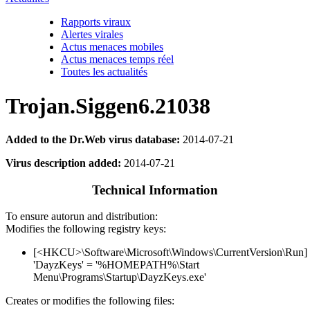
Rapports viraux
Alertes virales
Actus menaces mobiles
Actus menaces temps réel
Toutes les actualités
Trojan.Siggen6.21038
Added to the Dr.Web virus database:
2014-07-21
Virus description added:
2014-07-21
Technical Information
To ensure autorun and distribution:
Modifies the following registry keys:
[<HKCU>\Software\Microsoft\Windows\CurrentVersion\Run]
'DayzKeys' = '%HOMEPATH%\Start
Menu\Programs\Startup\DayzKeys.exe'
Creates or modifies the following files: