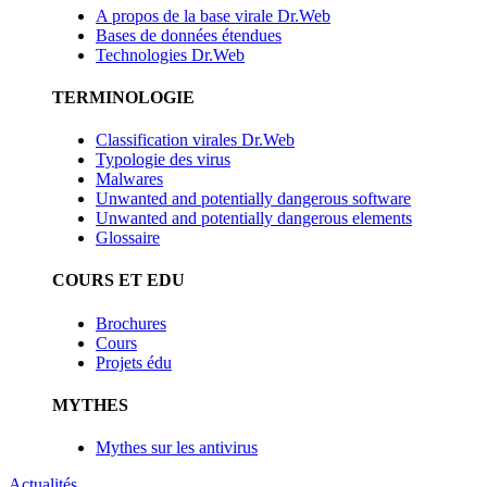
A propos de la base virale Dr.Web
Bases de données étendues
Technologies Dr.Web
TERMINOLOGIE
Classification virales Dr.Web
Typologie des virus
Malwares
Unwanted and potentially dangerous software
Unwanted and potentially dangerous elements
Glossaire
COURS ET EDU
Brochures
Cours
Projets édu
MYTHES
Mythes sur les antivirus
Actualités