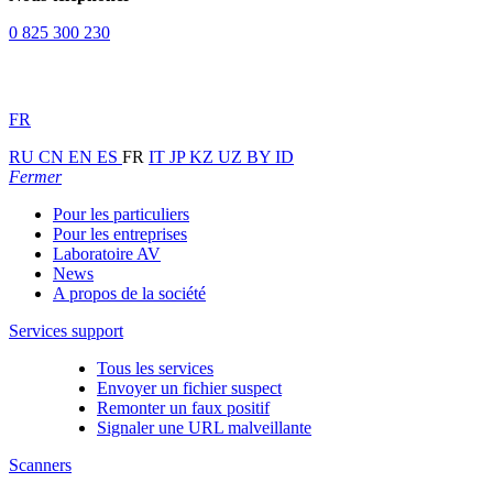
0 825 300 230
FR
RU
CN
EN
ES
FR
IT
JP
KZ
UZ
BY
ID
Fermer
Pour les particuliers
Pour les entreprises
Laboratoire AV
News
A propos de la société
Services support
Tous les services
Envoyer un fichier suspect
Remonter un faux positif
Signaler une URL malveillante
Scanners