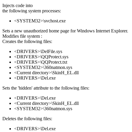
Injects code into
the following system processes:
<SYSTEM32>\svchost.exe
Sets a new unauthorized home page for Windows Internet Explorer.
Modifies file system :
Creates the following files:
<DRIVERS>\DelFile.sys
<DRIVERS>\QQProtect.sys
<DRIVERS>\QQProtect.txt
<SYSTEM32>\360natmon.sys
<Current directory>\SkinH_EL.dll
<DRIVERS>\Del.exe
Sets the 'hidden' attribute to the following files:
<DRIVERS>\Del.exe
<Current directory>\SkinH_EL.dll
<SYSTEM32>\360natmon.sys
Deletes the following files:
<DRIVERS>\Del.exe