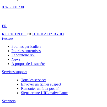
0 825 300 230
FR
RU
CN
EN
ES
FR
IT
JP
KZ
UZ
BY
ID
Fermer
Pour les particuliers
Pour les entreprises
Laboratoire AV
News
A propos de la société
Services support
Tous les services
Envoyer un fichier suspect
Remonter un faux positif
Signaler une URL malveillante
Scanners