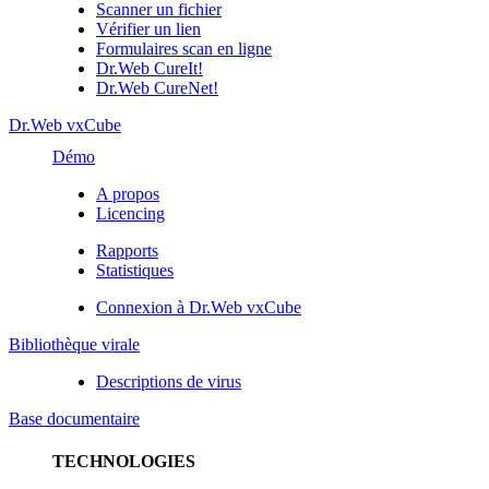
Scanner un fichier
Vérifier un lien
Formulaires scan en ligne
Dr.Web CureIt!
Dr.Web CureNet!
Dr.Web vxCube
Démo
A propos
Licencing
Rapports
Statistiques
Connexion à Dr.Web vxCube
Bibliothèque virale
Descriptions de virus
Base documentaire
TECHNOLOGIES