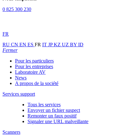
0 825 300 230
FR
RU
CN
EN
ES
FR
IT
JP
KZ
UZ
BY
ID
Fermer
Pour les particuliers
Pour les entreprises
Laboratoire AV
News
A propos de la société
Services support
Tous les services
Envoyer un fichier suspect
Remonter un faux positif
Signaler une URL malveillante
Scanners