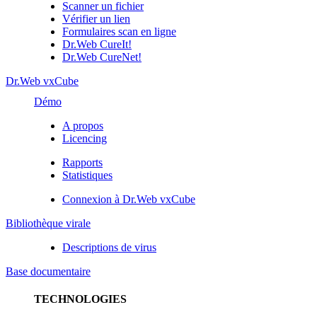
Scanner un fichier
Vérifier un lien
Formulaires scan en ligne
Dr.Web CureIt!
Dr.Web CureNet!
Dr.Web vxCube
Démo
A propos
Licencing
Rapports
Statistiques
Connexion à Dr.Web vxCube
Bibliothèque virale
Descriptions de virus
Base documentaire
TECHNOLOGIES