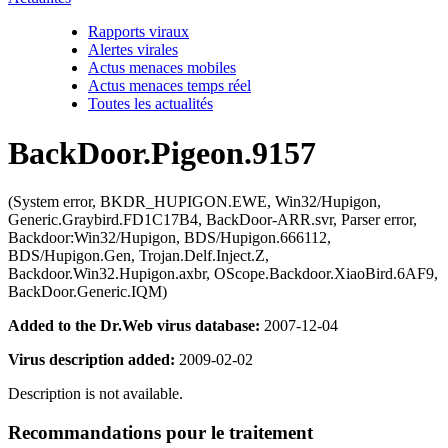
Rapports viraux
Alertes virales
Actus menaces mobiles
Actus menaces temps réel
Toutes les actualités
BackDoor.Pigeon.9157
(System error, BKDR_HUPIGON.EWE, Win32/Hupigon,
Generic.Graybird.FD1C17B4, BackDoor-ARR.svr, Parser error,
Backdoor:Win32/Hupigon, BDS/Hupigon.666112,
BDS/Hupigon.Gen, Trojan.Delf.Inject.Z,
Backdoor.Win32.Hupigon.axbr, OScope.Backdoor.XiaoBird.6AF9,
BackDoor.Generic.IQM)
Added to the Dr.Web virus database:
2007-12-04
Virus description added:
2009-02-02
Description is not available.
Recommandations pour le traitement