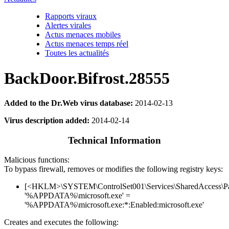
Rapports viraux
Alertes virales
Actus menaces mobiles
Actus menaces temps réel
Toutes les actualités
BackDoor.Bifrost.28555
Added to the Dr.Web virus database:
2014-02-13
Virus description added:
2014-02-14
Technical Information
Malicious functions:
To bypass firewall, removes or modifies the following registry keys:
[<HKLM>\SYSTEM\ControlSet001\Services\SharedAccess\Parame
'%APPDATA%\microsoft.exe' =
'%APPDATA%\microsoft.exe:*:Enabled:microsoft.exe'
Creates and executes the following: