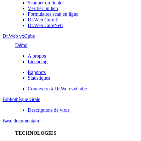
Scanner un fichier
Vérifier un lien
Formulaires scan en ligne
Dr.Web CureIt!
Dr.Web CureNet!
Dr.Web vxCube
Démo
A propos
Licencing
Rapports
Statistiques
Connexion à Dr.Web vxCube
Bibliothèque virale
Descriptions de virus
Base documentaire
TECHNOLOGIES