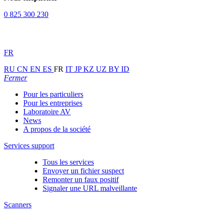
0 825 300 230
FR
RU
CN
EN
ES
FR
IT
JP
KZ
UZ
BY
ID
Fermer
Pour les particuliers
Pour les entreprises
Laboratoire AV
News
A propos de la société
Services support
Tous les services
Envoyer un fichier suspect
Remonter un faux positif
Signaler une URL malveillante
Scanners