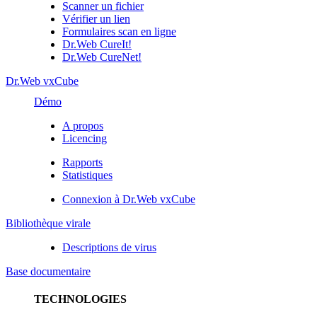
Scanner un fichier
Vérifier un lien
Formulaires scan en ligne
Dr.Web CureIt!
Dr.Web CureNet!
Dr.Web vxCube
Démo
A propos
Licencing
Rapports
Statistiques
Connexion à Dr.Web vxCube
Bibliothèque virale
Descriptions de virus
Base documentaire
TECHNOLOGIES