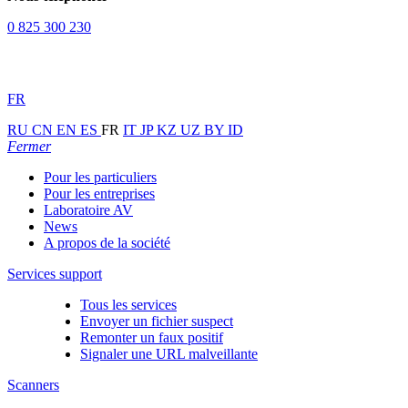
0 825 300 230
FR
RU
CN
EN
ES
FR
IT
JP
KZ
UZ
BY
ID
Fermer
Pour les particuliers
Pour les entreprises
Laboratoire AV
News
A propos de la société
Services support
Tous les services
Envoyer un fichier suspect
Remonter un faux positif
Signaler une URL malveillante
Scanners