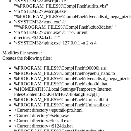
'<SYSTEM32>\wscript.exe'
"%PROGRAM_FILES%\CompH\neh\stirlitz.vbs"
'<SYSTEM32>\wscript.exe'
"%PROGRAM_FILES%\CompH\neh\dvenadtsat_mega_pizelei
'<SYSTEM32>\cmd.exe' /c
""%PROGRAM_FILES%\CompH\neh\kduo3dt.bat" "
'<SYSTEM32>\cmd.exe' /c ""<Current
directory>\$124da.bat" "
'<SYSTEM32>\ping.exe' 127.0.0.1 -n 2 -s 4
Modifies file system :
Creates the following files:
%PROGRAM_FILES%\CompH\neh\t00000i.sisi
%PROGRAM_FILES%\CompH\neh\oyaebu_naho.to
%PROGRAM_FILES%\CompH\neh\dvenadtsat_mega_pizeleis
%PROGRAM_FILES%\CompH\neh\kduo3dt.bat
%HOMEPATH%\Local Settings\Temporary Internet
Files\Content.IE5\KHMHGZ4F\langfile.cp[1]
%PROGRAM_FILES%\CompH\neh\Uninstall.ini
%PROGRAM_FILES%\CompH\neh\Uninstall.exe
<Current directory>\sputnik-pro.html
<Current directory>\setup.exe
<Current directory>\install.exe
<Current directory>\$124da.bat