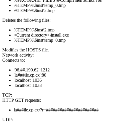
%PROGRAM_FILES%\CompH\neh\stirlitz.vbs
%TEMP%\$inst\temp_0.tmp
%TEMP%\$inst\2.tmp
Deletes the following files:
%TEMP%\$inst\2.tmp
<Current directory>\install.exe
%TEMP%\$inst\temp_0.tmp
Modifies the HOSTS file.
Network activity:
Connects to:
'96.##.190.62':1212
'la###ile.cp.cx':80
'localhost':1036
'localhost':1038
TCP:
HTTP GET requests:
la###ile.cp.cx/?r=#######################
UDP: