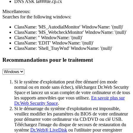
DNS ASK la###ile.cp.cx
Miscellaneous:
Searches for the following windows:
ClassName: 'MS_AutodialMonitor' WindowName: '(null)'
ClassName: 'MS_WebcheckMonitor' WindowName: '(null)'
ClassName: '' WindowName: '(null)'
ClassName: 'EDIT' WindowName: '(null)'
ClassName: 'Shell_TrayWnd' WindowName: '(null)'
Recommandations pour le traitement
Si le système d'exploitation peut être démarré (en mode
normal ou en mode sans échec), téléchargez Dr.Web Security
Space et lancez un scan complet de votre ordinateur et de tous
les supports amovibles que vous utilisez.
En savoir plus sur
Dr.Web Security Space
.
Si le démarrage du système d'exploitation est impossible,
veuillez modifier les paramètres du BIOS de votre ordinateur
pour démarrer votre ordinateur via CD/DVD ou clé USB.
Téléchargez l'image du disque de secours de restauration du
système
Dr.Web® LiveDisk
ou l'utilitaire pour enregistrer