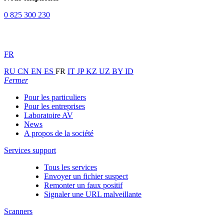
0 825 300 230
FR
RU
CN
EN
ES
FR
IT
JP
KZ
UZ
BY
ID
Fermer
Pour les particuliers
Pour les entreprises
Laboratoire AV
News
A propos de la société
Services support
Tous les services
Envoyer un fichier suspect
Remonter un faux positif
Signaler une URL malveillante
Scanners