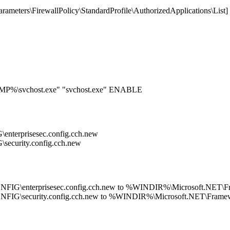
eters\FirewallPolicy\StandardProfile\AuthorizedApplications\List
EMP%\svchost.exe" "svchost.exe" ENABLE
terprisesec.config.cch.new
curity.config.cch.new
G\enterprisesec.config.cch.new to %WINDIR%\Microsoft.NET\Fra
IG\security.config.cch.new to %WINDIR%\Microsoft.NET\Framewo