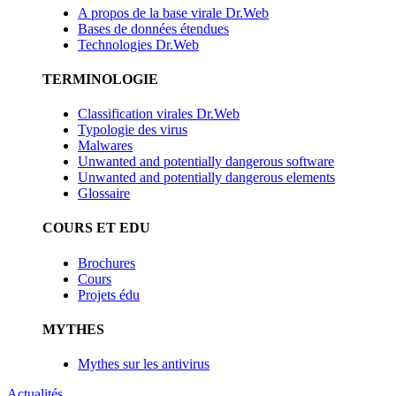
A propos de la base virale Dr.Web
Bases de données étendues
Technologies Dr.Web
TERMINOLOGIE
Classification virales Dr.Web
Typologie des virus
Malwares
Unwanted and potentially dangerous software
Unwanted and potentially dangerous elements
Glossaire
COURS ET EDU
Brochures
Cours
Projets édu
MYTHES
Mythes sur les antivirus
Actualités