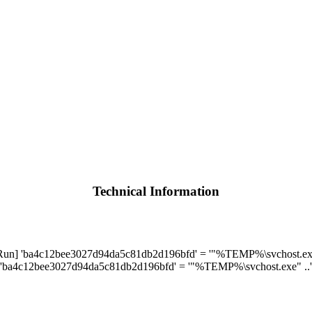
Technical Information
] 'ba4c12bee3027d94da5c81db2d196bfd' = '"%TEMP%\svchost.exe"
'ba4c12bee3027d94da5c81db2d196bfd' = '"%TEMP%\svchost.exe" ..'