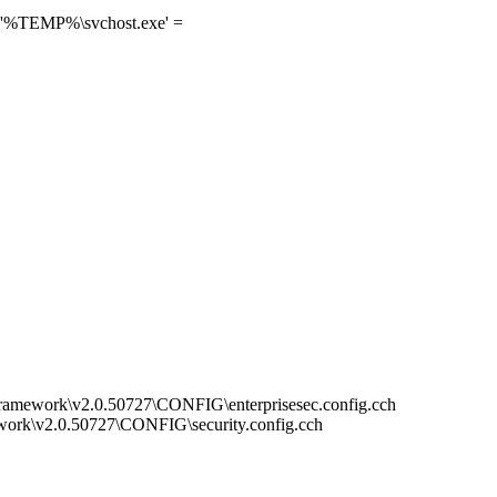
] '%TEMP%\svchost.exe' =
mework\v2.0.50727\CONFIG\enterprisesec.config.cch
rk\v2.0.50727\CONFIG\security.config.cch