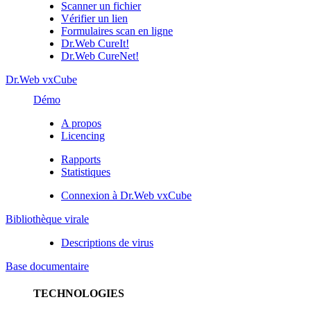
Scanner un fichier
Vérifier un lien
Formulaires scan en ligne
Dr.Web CureIt!
Dr.Web CureNet!
Dr.Web vxCube
Démo
A propos
Licencing
Rapports
Statistiques
Connexion à Dr.Web vxCube
Bibliothèque virale
Descriptions de virus
Base documentaire
TECHNOLOGIES