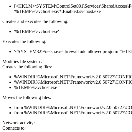
[<HKLM>\SYSTEM\ControlSet001\Services\SharedAccess\Param
'%TEMP%\svchost.exe:*:Enabled:svchost.exe'
Creates and executes the following:
'%TEMP%\svchost.exe'
Executes the following:
'<SYSTEM32>\netsh.exe' firewall add allowedprogram "%T
Modifies file system :
Creates the following files:
%WINDIR%\Microsoft.NET\Framework\v2.0.50727\CONFIG\en
%WINDIR%\Microsoft.NET\Framework\v2.0.50727\CONFIG\se
%TEMP%\svchost.exe
Moves the following files:
from %WINDIR%\Microsoft.NET\Framework\v2.0.50727\CONFI
from %WINDIR%\Microsoft.NET\Framework\v2.0.50727\CONF
Network activity:
Connects to: