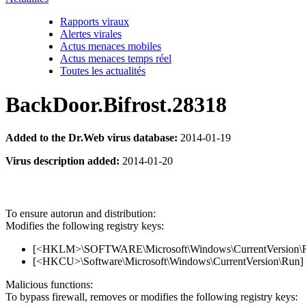
Rapports viraux
Alertes virales
Actus menaces mobiles
Actus menaces temps réel
Toutes les actualités
BackDoor.Bifrost.28318
Added to the Dr.Web virus database:
2014-01-19
Virus description added:
2014-01-20
To ensure autorun and distribution:
Modifies the following registry keys:
[<HKLM>\SOFTWARE\Microsoft\Windows\CurrentVersion\Run
[<HKCU>\Software\Microsoft\Windows\CurrentVersion\Run] 
Malicious functions:
To bypass firewall, removes or modifies the following registry keys: