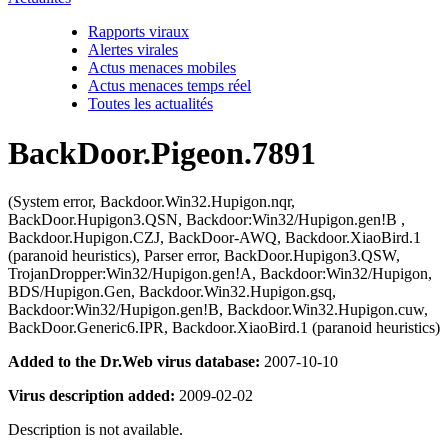
Rapports viraux
Alertes virales
Actus menaces mobiles
Actus menaces temps réel
Toutes les actualités
BackDoor.Pigeon.7891
(System error, Backdoor.Win32.Hupigon.nqr,
BackDoor.Hupigon3.QSN, Backdoor:Win32/Hupigon.gen!B ,
Backdoor.Hupigon.CZJ, BackDoor-AWQ, Backdoor.XiaoBird.1
(paranoid heuristics), Parser error, BackDoor.Hupigon3.QSW,
TrojanDropper:Win32/Hupigon.gen!A, Backdoor:Win32/Hupigon,
BDS/Hupigon.Gen, Backdoor.Win32.Hupigon.gsq,
Backdoor:Win32/Hupigon.gen!B, Backdoor.Win32.Hupigon.cuw,
BackDoor.Generic6.IPR, Backdoor.XiaoBird.1 (paranoid heuristics)
Added to the Dr.Web virus database:
2007-10-10
Virus description added:
2009-02-02
Description is not available.