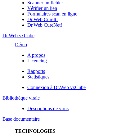
Scanner un fichier
Vérifier un lien
Formulaires scan en ligne
Dr.Web CureIt!
Dr.Web CureNet!
Dr.Web vxCube
Démo
A propos
Licencing
Rapports
Statistiques
Connexion à Dr.Web vxCube
Bibliothèque virale
Descriptions de virus
Base documentaire
TECHNOLOGIES