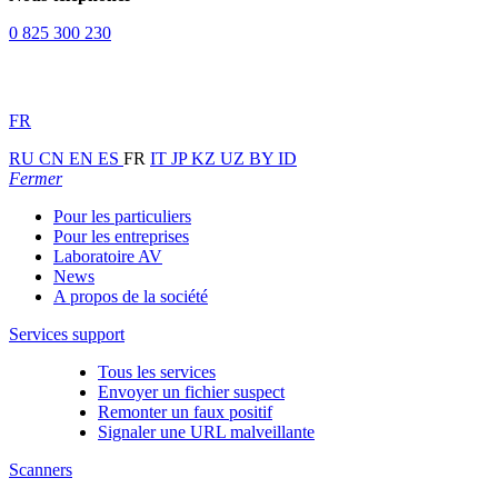
0 825 300 230
FR
RU
CN
EN
ES
FR
IT
JP
KZ
UZ
BY
ID
Fermer
Pour les particuliers
Pour les entreprises
Laboratoire AV
News
A propos de la société
Services support
Tous les services
Envoyer un fichier suspect
Remonter un faux positif
Signaler une URL malveillante
Scanners