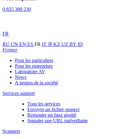
0 825 300 230
FR
RU
CN
EN
ES
FR
IT
JP
KZ
UZ
BY
ID
Fermer
Pour les particuliers
Pour les entreprises
Laboratoire AV
News
A propos de la société
Services support
Tous les services
Envoyer un fichier suspect
Remonter un faux positif
Signaler une URL malveillante
Scanners