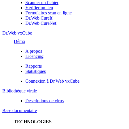
Scanner un fichier
Vérifier un lien
Formulaires scan en ligne
Dr.Web CureIt!
Dr.Web CureNet!
Dr.Web vxCube
Démo
A propos
Licencing
Rapports
Statistiques
Connexion à Dr.Web vxCube
Bibliothèque virale
Descriptions de virus
Base documentaire
TECHNOLOGIES