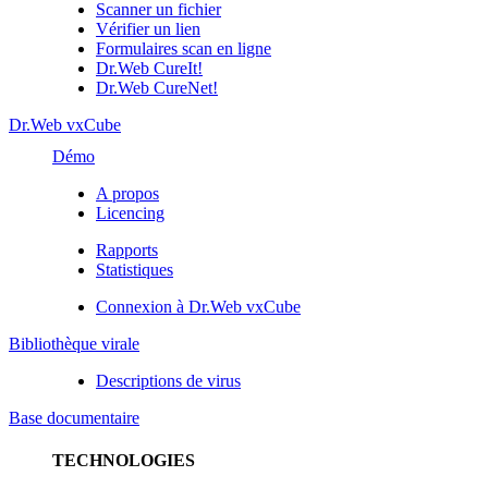
Scanner un fichier
Vérifier un lien
Formulaires scan en ligne
Dr.Web CureIt!
Dr.Web CureNet!
Dr.Web vxCube
Démo
A propos
Licencing
Rapports
Statistiques
Connexion à Dr.Web vxCube
Bibliothèque virale
Descriptions de virus
Base documentaire
TECHNOLOGIES