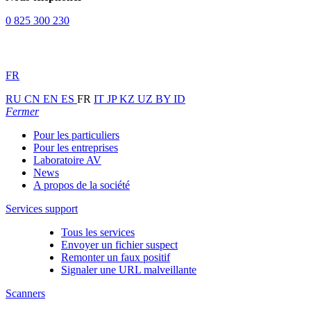
0 825 300 230
FR
RU
CN
EN
ES
FR
IT
JP
KZ
UZ
BY
ID
Fermer
Pour les particuliers
Pour les entreprises
Laboratoire AV
News
A propos de la société
Services support
Tous les services
Envoyer un fichier suspect
Remonter un faux positif
Signaler une URL malveillante
Scanners