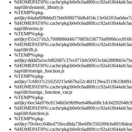
%HOMEPATH%\.cache\pkg\b0e0c6ad80fccc92a41f644afe3ad1d
napi\lib\dynamic_library.js
%TEMP%\pkg-
an0jky\64afaf09bbbd57bb00f80756db4f34c13e0d181ba0dee7
%HOMEPATH%\.cache\pkg\b0e0c6ad80fccc92a41f644afe3ad1d
napi\lib\errno.js
%TEMP%\pkg-
an0jky\f51e271b2c7008886d4fe77685b536770a99f66cec816
%HOMEPATH%\.cache\pkg\b0e0c6ad80fccc92a41f644afe3ad1d
napi\lib\ffi.js
%TEMP%\pkg-
an0jky\dddd5a1ecbf82687c37ec071feb50953cfab2889bb5e7f
%HOMEPATH%\.cache\pkg\b0e0c6ad80fccc92a41f644afe3ad1d
napi\lib\foreign_function.js
%TEMP%\pkg-
an0jky\7c6f037c21635f215e667ba52c4bf1139ea3519b33b891
%HOMEPATH%\.cache\pkg\b0e0c6ad80fccc92a41f644afe3ad1d
napi\lib\foreign_function_var.js
%TEMP%\pkg-
an0jky\6ee34a976c81348d3e9b99eeb48bafd8c1dc6d292048c
%HOMEPATH%\.cache\pkg\b0e0c6ad80fccc92a41f644afe3ad1d
napi\lib\function.js
%TEMP%\pkg-
an0jky\70c0ecc048e4756ecd8da73be6f9c5562f69cbd6f1f6de
%HOMEPATH%\.cache\pkg\b0e0c6ad80fccc92a41f644afe3ad1d