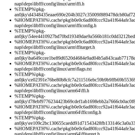
napi\deps\libffi\config\linux\arm\ffi.h
%TEMP%\pkg-
an0jky\d4348435eaae690e204b3027c35009f889478dcb80af7
%HOMEPATH%\.cache\pkg\b0e0c6ad80fccc92a41f644afe3ad1d
napi\deps\libffi\config\linux\arm\fficonfig.h
%TEMP%\pkg-
an0jky\54ee4410927bd70bd19349dae9a566b181c0dd3212bed
%HOMEPATH%\.cache\pkg\b0e0c6ad80fccc92a41f644afe3ad1d
napi\deps\libffi\config\linux\arm\ffitarget.h
%TEMP%\pkg-
an0jky\ba649ccee1be89d6520d4684e9ad04b5a843caab77178
%HOMEPATH%\.cache\pkg\b0e0c6ad80fccc92a41f644afe3ad1d
napi\deps\libffi\config\linux\arm\flags.txt
%TEMP%\pkg-
an0jky\ce02391e76be80b8cfc7a211516ebc59b9b9ffb69b5536
%HOMEPATH%\.cache\pkg\b0e0c6ad80fccc92a41f644afe3ad1d
napi\deps\libffi\config\linux\arm64\ffi.h
%TEMP%\pkg-
an0jky\f78ebf9776234423b69cdef1ab1698ebb2a7666cb0ac0f
%HOMEPATH%\.cache\pkg\b0e0c6ad80fccc92a41f644afe3ad1d
napi\deps\libffi\config\linux\arm64\fficonfig.h
%TEMP%\pkg-
an0jky\ee109c2bc130655caedd91d71543428fb133146c3a0a33c
%HOMEPATH%\.cache\pkg\b0e0c6ad80fccc92a41f644afe3ad1d
napi\deps\libffi\config\linux\arm64\ffitarget.h