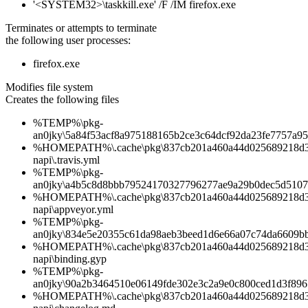
'<SYSTEM32>\taskkill.exe' /F /IM firefox.exe
Terminates or attempts to terminate
the following user processes:
firefox.exe
Modifies file system
Creates the following files
%TEMP%\pkg-
an0jky\5a84f53acf8a975188165b2ce3c64dcf92da23fe7757a9
%HOMEPATH%\.cache\pkg\837cb201a460a44d025689218d3b0
napi\.travis.yml
%TEMP%\pkg-
an0jky\a4b5c8d8bbb79524170327796277ae9a29b0dec5d5107
%HOMEPATH%\.cache\pkg\837cb201a460a44d025689218d3b0
napi\appveyor.yml
%TEMP%\pkg-
an0jky\834e5e20355c61da98aeb3beed1d6e66a07c74da6609b
%HOMEPATH%\.cache\pkg\837cb201a460a44d025689218d3b0
napi\binding.gyp
%TEMP%\pkg-
an0jky\90a2b3464510e06149fde302e3c2a9e0c800ced1d3f89
%HOMEPATH%\.cache\pkg\837cb201a460a44d025689218d3b0