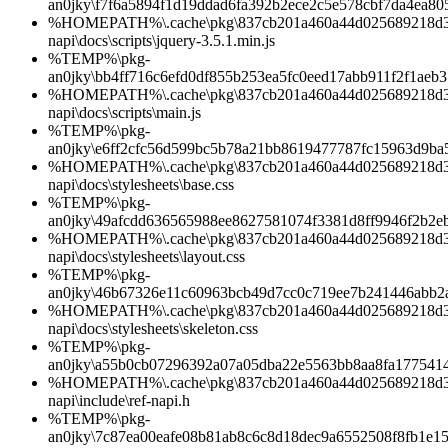
an0jky\f7f6a5894f1d19ddad6fa392b2ece2c5e578cbf7da4ea8
%HOMEPATH%\.cache\pkg\837cb201a460a44d025689218d3b0
napi\docs\scripts\jquery-3.5.1.min.js
%TEMP%\pkg-
an0jky\bb4ff716c6efd0df855b253ea5fc0eed17abb911f2f1aeb
%HOMEPATH%\.cache\pkg\837cb201a460a44d025689218d3b0
napi\docs\scripts\main.js
%TEMP%\pkg-
an0jky\e6ff2cfc56d599bc5b78a21bb8619477787fc15963d9ba
%HOMEPATH%\.cache\pkg\837cb201a460a44d025689218d3b0
napi\docs\stylesheets\base.css
%TEMP%\pkg-
an0jky\49afcdd636565988ee8627581074f3381d8ff9946f2b2
%HOMEPATH%\.cache\pkg\837cb201a460a44d025689218d3b0
napi\docs\stylesheets\layout.css
%TEMP%\pkg-
an0jky\46b67326e11c60963bcb49d7cc0c719ee7b241446abb2
%HOMEPATH%\.cache\pkg\837cb201a460a44d025689218d3b0
napi\docs\stylesheets\skeleton.css
%TEMP%\pkg-
an0jky\a55b0cb07296392a07a05dba22e5563bb8aa8fa1775414
%HOMEPATH%\.cache\pkg\837cb201a460a44d025689218d3b0
napi\include\ref-napi.h
%TEMP%\pkg-
an0jky\7c87ea00eafe08b81ab8c6c8d18dec9a6552508f8fb1e1