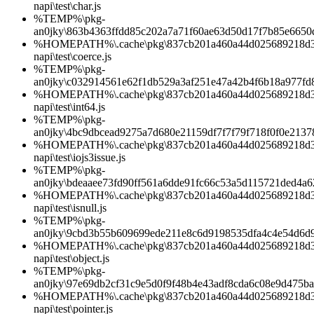
napi\test\char.js
%TEMP%\pkg-
an0jky\863b4363ffdd85c202a7a71f60ae63d50d17f7b85e6650
%HOMEPATH%\.cache\pkg\837cb201a460a44d025689218d3b0
napi\test\coerce.js
%TEMP%\pkg-
an0jky\c032914561e62f1db529a3af251e47a42b4f6b18a977fd
%HOMEPATH%\.cache\pkg\837cb201a460a44d025689218d3b0
napi\test\int64.js
%TEMP%\pkg-
an0jky\4bc9dbcead9275a7d680e21159df7f7f79f718f0f0e2137
%HOMEPATH%\.cache\pkg\837cb201a460a44d025689218d3b0
napi\test\iojs3issue.js
%TEMP%\pkg-
an0jky\bdeaaee73fd90ff561a6dde91fc66c53a5d115721ded4a
%HOMEPATH%\.cache\pkg\837cb201a460a44d025689218d3b0
napi\test\isnull.js
%TEMP%\pkg-
an0jky\9cbd3b55b609699ede211e8c6d9198535dfa4c4e54d6d
%HOMEPATH%\.cache\pkg\837cb201a460a44d025689218d3b0
napi\test\object.js
%TEMP%\pkg-
an0jky\97e69db2cf31c9e5d0f9f48b4e43adf8cda6c08e9d475b
%HOMEPATH%\.cache\pkg\837cb201a460a44d025689218d3b0
napi\test\pointer.js