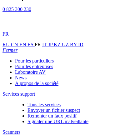
0 825 300 230
FR
RU
CN
EN
ES
FR
IT
JP
KZ
UZ
BY
ID
Fermer
Pour les particuliers
Pour les entreprises
Laboratoire AV
News
A propos de la société
Services support
Tous les services
Envoyer un fichier suspect
Remonter un faux positif
Signaler une URL malveillante
Scanners