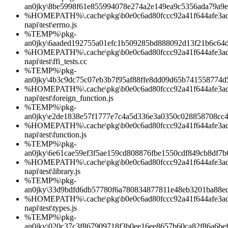
an0jky\8be5998f61e855994078e274a2e149ea9c5356ada79a9e
%HOMEPATH%\.cache\pkg\b0e0c6ad80fccc92a41f644afe3ad1d
napi\test\errno.js
%TEMP%\pkg-
an0jky\6aaded192755a01efc1b509285bd888092d13f21b6c64
%HOMEPATH%\.cache\pkg\b0e0c6ad80fccc92a41f644afe3ad1d
napi\test\ffi_tests.cc
%TEMP%\pkg-
an0jky\4b3c9dc75c07eb3b7f95af88ffe8dd09d65b741558774
%HOMEPATH%\.cache\pkg\b0e0c6ad80fccc92a41f644afe3ad1d
napi\test\foreign_function.js
%TEMP%\pkg-
an0jky\e2de1838e57f1777e7c4a5d336e3a0350c028858708cc
%HOMEPATH%\.cache\pkg\b0e0c6ad80fccc92a41f644afe3ad1d
napi\test\function.js
%TEMP%\pkg-
an0jky\6e61cae59ef3f5ae159cd808876fbe1550cdf849cb8df7
%HOMEPATH%\.cache\pkg\b0e0c6ad80fccc92a41f644afe3ad1d
napi\test\library.js
%TEMP%\pkg-
an0jky\33d9bdfd6db57780f6a780834877811e48eb3201ba88e
%HOMEPATH%\.cache\pkg\b0e0c6ad80fccc92a41f644afe3ad1d
napi\test\types.js
%TEMP%\pkg-
an0jky\020c37c3f867909718f3b0ee16ee8657b60ca82f86a6be