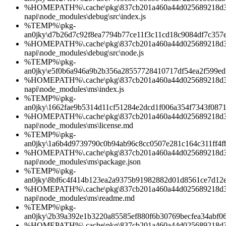
%HOMEPATH%\.cache\pkg\837cb201a460a44d025689218d3b0
napi\node_modules\debug\src\index.js
%TEMP%\pkg-
an0jky\d7b26d7c92f8ea7794b77ce11f3c11cd18c9084df7c357
%HOMEPATH%\.cache\pkg\837cb201a460a44d025689218d3b0
napi\node_modules\debug\src\node.js
%TEMP%\pkg-
an0jky\e5f0b6a946a9b2b356a28557728410717df54ea2f599e
%HOMEPATH%\.cache\pkg\837cb201a460a44d025689218d3b0
napi\node_modules\ms\index.js
%TEMP%\pkg-
an0jky\1662fae9b5314d11cf51284e2dcd1f006a354f7343f0871
%HOMEPATH%\.cache\pkg\837cb201a460a44d025689218d3b0
napi\node_modules\ms\license.md
%TEMP%\pkg-
an0jky\1a6b4d9739790c0b94ab96c8cc0507e281c164c311ff4f
%HOMEPATH%\.cache\pkg\837cb201a460a44d025689218d3b0
napi\node_modules\ms\package.json
%TEMP%\pkg-
an0jky\8bf6c4f414b123ea2a9375b91982882d01d8561ce7d12
%HOMEPATH%\.cache\pkg\837cb201a460a44d025689218d3b0
napi\node_modules\ms\readme.md
%TEMP%\pkg-
an0jky\2b39a392e1b3220a85585ef880f6b30769becfea34abf0
%HOMEPATH%\.cache\pkg\837cb201a460a44d025689218d3b0