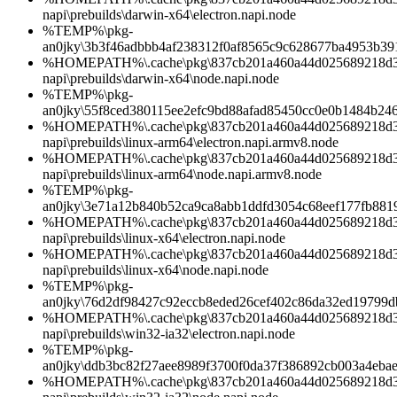
napi\prebuilds\darwin-x64\electron.napi.node
%TEMP%\pkg-
an0jky\3b3f46adbbb4af238312f0af8565c9c628677ba4953b39
%HOMEPATH%\.cache\pkg\837cb201a460a44d025689218d3b0
napi\prebuilds\darwin-x64\node.napi.node
%TEMP%\pkg-
an0jky\55f8ced380115ee2efc9bd88afad85450cc0e0b1484b24
%HOMEPATH%\.cache\pkg\837cb201a460a44d025689218d3b0
napi\prebuilds\linux-arm64\electron.napi.armv8.node
%HOMEPATH%\.cache\pkg\837cb201a460a44d025689218d3b0
napi\prebuilds\linux-arm64\node.napi.armv8.node
%TEMP%\pkg-
an0jky\3e71a12b840b52ca9ca8abb1ddfd3054c68eef177fb88
%HOMEPATH%\.cache\pkg\837cb201a460a44d025689218d3b0
napi\prebuilds\linux-x64\electron.napi.node
%HOMEPATH%\.cache\pkg\837cb201a460a44d025689218d3b0
napi\prebuilds\linux-x64\node.napi.node
%TEMP%\pkg-
an0jky\76d2df98427c92eccb8eded26cef402c86da32ed19799
%HOMEPATH%\.cache\pkg\837cb201a460a44d025689218d3b0
napi\prebuilds\win32-ia32\electron.napi.node
%TEMP%\pkg-
an0jky\ddb3bc82f27aee8989f3700f0da37f386892cb003a4eba
%HOMEPATH%\.cache\pkg\837cb201a460a44d025689218d3b0