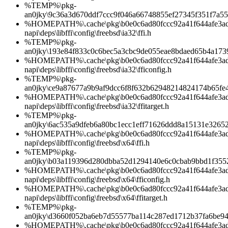
%TEMP%\pkg-
an0jky\9c36a3d670ddf7ccc9f046a66748855ef27345f351f7a55
%HOMEPATH%\.cache\pkg\b0e0c6ad80fccc92a41f644afe3ad1d
napi\deps\libffi\config\freebsd\ia32\ffi.h
%TEMP%\pkg-
an0jky\193e84f833c0c6bec5a3cbc9de055eae8bdaed65b4a173
%HOMEPATH%\.cache\pkg\b0e0c6ad80fccc92a41f644afe3ad1d
napi\deps\libffi\config\freebsd\ia32\fficonfig.h
%TEMP%\pkg-
an0jky\ce9a87677a9b9af9dcc6f8f632b62948214824174b65fe
%HOMEPATH%\.cache\pkg\b0e0c6ad80fccc92a41f644afe3ad1d
napi\deps\libffi\config\freebsd\ia32\ffitarget.h
%TEMP%\pkg-
an0jky\6ac535a9dfeb6a80bc1ecc1eff71626ddd8a15131e326
%HOMEPATH%\.cache\pkg\b0e0c6ad80fccc92a41f644afe3ad1d
napi\deps\libffi\config\freebsd\x64\ffi.h
%TEMP%\pkg-
an0jky\b03a119396d280dbba52d1294140e6c0cbab9bbd1f355
%HOMEPATH%\.cache\pkg\b0e0c6ad80fccc92a41f644afe3ad1d
napi\deps\libffi\config\freebsd\x64\fficonfig.h
%HOMEPATH%\.cache\pkg\b0e0c6ad80fccc92a41f644afe3ad1d
napi\deps\libffi\config\freebsd\x64\ffitarget.h
%TEMP%\pkg-
an0jky\d3660f052ba6eb7d55577ba114c287ed1712b37fa6be9
%HOMEPATH%\.cache\pkg\b0e0c6ad80fccc92a41f644afe3ad1d