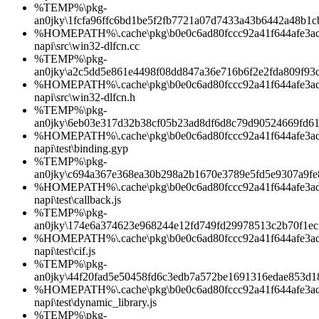
%TEMP%\pkg-
an0jky\1fcfa96ffc6bd1be5f2fb7721a07d7433a43b6442a48b1
%HOMEPATH%\.cache\pkg\b0e0c6ad80fccc92a41f644afe3ad1d
napi\src\win32-dlfcn.cc
%TEMP%\pkg-
an0jky\a2c5dd5e861e4498f08dd847a36e716b6f2e2fda809f93
%HOMEPATH%\.cache\pkg\b0e0c6ad80fccc92a41f644afe3ad1d
napi\src\win32-dlfcn.h
%TEMP%\pkg-
an0jky\6eb03e317d32b38cf05b23ad8df6d8c79d90524669fd6
%HOMEPATH%\.cache\pkg\b0e0c6ad80fccc92a41f644afe3ad1d
napi\test\binding.gyp
%TEMP%\pkg-
an0jky\c694a367e368ea30b298a2b1670e3789e5fd5e9307a9fe
%HOMEPATH%\.cache\pkg\b0e0c6ad80fccc92a41f644afe3ad1d
napi\test\callback.js
%TEMP%\pkg-
an0jky\174e6a374623e968244e12fd749fd29978513c2b70f1ec
%HOMEPATH%\.cache\pkg\b0e0c6ad80fccc92a41f644afe3ad1d
napi\test\cif.js
%TEMP%\pkg-
an0jky\44f20fad5e50458fd6c3edb7a572be1691316edae853d1
%HOMEPATH%\.cache\pkg\b0e0c6ad80fccc92a41f644afe3ad1d
napi\test\dynamic_library.js
%TEMP%\pkg-