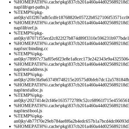
%HOMEPATH%\.cache\pkg\837cb201a460a44d025689218d3b0
napi\lib\get-paths.js
%TEMP%\pkg-
an0jky\d1f2f67adb5cdfe18768820e05722b8527106f53571cc0
%HOMEPATH%\.cache\pkg\837cb201a460a44d025689218d3b0
napi\lib\ref.js
%TEMP%\pkg-
an0jky\87071f55ecd2c822f27b874d89f3310e596231b977bde
%HOMEPATH%\.cache\pkg\837cb201a460a44d025689218d3b0
napi\src\binding.cc
%TEMP%\pkg-
an0jky\78997c73af05e6f23e8e1a8cec173e242343e9a4325506
%HOMEPATH%\.cache\pkg\837cb201a460a44d025689218d3b0
napi\test\address.js
%TEMP%\pkg-
an0jky\20fe3fa9a63749f748215e20575d0bfeb7dc12a578184f
%HOMEPATH%\.cache\pkg\837cb201a460a44d025689218d3b0
napi\test\alloc.js
%TEMP%\pkg-
an0jky\2027414e2cf46e1635772789c52cc68961f715e455656
%HOMEPATH%\.cache\pkg\837cb201a460a44d025689218d3b0
napi\test\bool.js
%TEMP%\pkg-
an0jky\4b77f70e29eb784ae8f6a2b4edc657b1a7bcd4dc06093
%HOMEPATH%\.cache\pkg\837cb201a460a44d025689218d3b0