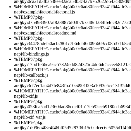
an0jky\0ca21d3fbab38ee32aca53b3c427b762622d643c309d9f
%HOMEPATH%\.cache\pkg\b0e0c6ad80fccc92a41f644afe3ad1d
napi\example\factorial\factorial.js
%TEMP%\pkg-
an0jky\d754933907af8288876f03b7b7a48df384fb4dc82d7720
%HOMEPATH%\.cache\pkg\b0e0c6ad80fccc92a41f644afe3ad1d
napi\example\factorial\readme.md
%TEMP%\pkg-
an0jky\344785defa0acb2861c7b64cf46d096669cc085371b8c
%HOMEPATH%\.cache\pkg\b0e0c6ad80fccc92a41f644afe3ad1d
napi\lib\bindings.js
%TEMP%\pkg-
an0jky\17bd1e66ea9ac57324edd824325d4dd64c5cceeb8121a
%HOMEPATH%\.cache\pkg\b0e0c6ad80fccc92a41f644afe3ad1d
napi\lib\callback.js
%TEMP%\pkg-
an0jky\3cf7ec1ae4d7fe843fba10e4901003a1093e5cc13135d
%HOMEPATH%\.cache\pkg\b0e0c6ad80fccc92a41f644afe3ad1d
napi\lib\cif.js
%TEMP%\pkg-
an0jky\053fea5ad12360dad86cdcf01a17eb92ccb9180cda6934
%HOMEPATH%\.cache\pkg\b0e0c6ad80fccc92a41f644afe3ad1d
napi\lib\cif_var.js
%TEMP%\pkg-
an0jky\1d096e4f8c4f46bf05d5283f6b15e0adcec6c5055d1f4f