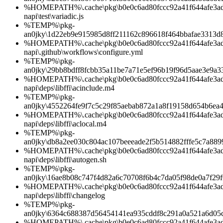
%HOMEPATH%\.cache\pkg\b0e0c6ad80fccc92a41f644afe3ad1d
napi\test\variadic.js
%TEMP%\pkg-
an0jky\1d22eb9e915985d8ff211162c896618f464bbafae3313d
%HOMEPATH%\.cache\pkg\b0e0c6ad80fccc92a41f644afe3ad1d
napi\.github\workflows\configure.yml
%TEMP%\pkg-
an0jky\29bb8bdff8fcbb35a11be7a71e5ef96b19f96d5aae3e9a
%HOMEPATH%\.cache\pkg\b0e0c6ad80fccc92a41f644afe3ad1d
napi\deps\libffi\acinclude.m4
%TEMP%\pkg-
an0jky\4552264fe9f7c5c29f85aebab872a1a8f19158d654b6e
%HOMEPATH%\.cache\pkg\b0e0c6ad80fccc92a41f644afe3ad1d
napi\deps\libffi\aclocal.m4
%TEMP%\pkg-
an0jky\db8a2ee030c804ac107beeeade2f5b514882fffe5c7a889
%HOMEPATH%\.cache\pkg\b0e0c6ad80fccc92a41f644afe3ad1d
napi\deps\libffi\autogen.sh
%TEMP%\pkg-
an0jky\16ae8b08c747f4d82a6c70708f6b4c7da05f98de0a7f29
%HOMEPATH%\.cache\pkg\b0e0c6ad80fccc92a41f644afe3ad1d
napi\deps\libffi\changelog
%TEMP%\pkg-
an0jky\6364c688387d56454141ea935cddf8c291a0a521a6d05
%HOMEPATH%\.cache\pkg\b0e0c6ad80fccc92a41f644afe3ad1d