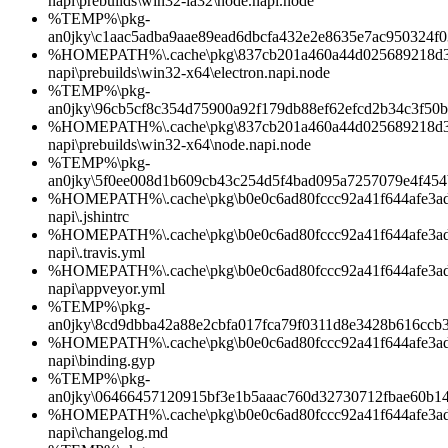
napi\prebuilds\win32-ia32\node.napi.node
%TEMP%\pkg-
an0jky\c1aac5adba9aae89ead6dbcfa432e2e8635e7ac950324f
%HOMEPATH%\.cache\pkg\837cb201a460a44d025689218d3b0
napi\prebuilds\win32-x64\electron.napi.node
%TEMP%\pkg-
an0jky\96cb5cf8c354d75900a92f179db88ef62efcd2b34c3f50
%HOMEPATH%\.cache\pkg\837cb201a460a44d025689218d3b0
napi\prebuilds\win32-x64\node.napi.node
%TEMP%\pkg-
an0jky\5f0ee008d1b609cb43c254d5f4bad095a7257079e4f454
%HOMEPATH%\.cache\pkg\b0e0c6ad80fccc92a41f644afe3ad1d
napi\.jshintrc
%HOMEPATH%\.cache\pkg\b0e0c6ad80fccc92a41f644afe3ad1d
napi\.travis.yml
%HOMEPATH%\.cache\pkg\b0e0c6ad80fccc92a41f644afe3ad1d
napi\appveyor.yml
%TEMP%\pkg-
an0jky\8cd9dbba42a88e2cbfa017fca79f0311d8e3428b616cc
%HOMEPATH%\.cache\pkg\b0e0c6ad80fccc92a41f644afe3ad1d
napi\binding.gyp
%TEMP%\pkg-
an0jky\06466457120915bf3e1b5aaac760d32730712fbae60b1
%HOMEPATH%\.cache\pkg\b0e0c6ad80fccc92a41f644afe3ad1d
napi\changelog.md