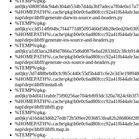
%TEMP%\pkg-
an0jky\0808584c94ab304ab534b7d4da3bf7adeca7f04e0a17a
%HOMEPATH%\.cache\pkg\b0e0c6ad80fccc92a41f644afe3ad1d
napi\deps\libffi\generate-darwin-source-and-headers.py
%TEMP%\pkg-
an0jky\cc3d514fb94bc7f44771d85095460d58b28e0ed20e030
%HOMEPATH%\.cache\pkg\b0e0c6ad80fccc92a41f644afe3ad1d
napi\deps\libffi\generate-ios-source-and-headers.py
%TEMP%\pkg-
an0jky\a1df3aca2849d7866a35d6d0876ebaf2833fd2c38cb914
%HOMEPATH%\.cache\pkg\b0e0c6ad80fccc92a41f644afe3ad1d
napi\deps\libffi\generate-osx-source-and-headers.py
%TEMP%\pkg-
an0jky\3d7488bebd0cfc9b5c440c55d5b44f1c6e2e3d3e198948
%HOMEPATH%\.cache\pkg\b0e0c6ad80fccc92a41f644afe3ad1d
napi\deps\libffi\install-sh
%TEMP%\pkg-
an0jky\b4df411eabfe75f90256ae704ebf693dc320a7824c6b3f7
%HOMEPATH%\.cache\pkg\b0e0c6ad80fccc92a41f644afe3ad1d
napi\deps\libffi\libffi.gyp
%TEMP%\pkg-
an0jky\416d4d3d6b27edb72b509ee2036853fea82b286806f28
%HOMEPATH%\.cache\pkg\b0e0c6ad80fccc92a41f644afe3ad1d
napi\deps\libffi\libffi.map.in
%TEMP%\pkg-