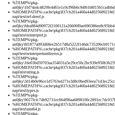
%TEMP%\pkg-
an0jky\1bf74a4c4829fe4461e1c0cf96b6c94f61b8f1561ca4bb
%HOMEPATH%\.cache\pkg\837cb201a460a44d025689218d3b0
napi\test\ref-deref.js
%TEMP%\pkg-
an0jky\fdea884d90972f2100121a26600f0ae690386ee8c95bb4
%HOMEPATH%\.cache\pkg\837cb201a460a44d025689218d3b0
napi\test\reinterpret.js
%TEMP%\pkg-
an0jky\8f1877a093d68ee2b517d8a5222f146dc735206cb9171
%HOMEPATH%\.cache\pkg\837cb201a460a44d025689218d3b0
napi\test\reinterpretuntilzeros.js
%TEMP%\pkg-
an0jky\16e03bd59703aa354031a5e29ce50c2bc939e950b3b25
%HOMEPATH%\.cache\pkg\837cb201a460a44d025689218d3b0
napi\test\string.js
%TEMP%\pkg-
an0jky\3d14b0e96ce1d5763ed271e3d8c0bed93eea71d3ec25c
%HOMEPATH%\.cache\pkg\837cb201a460a44d025689218d3b0
napi\test\types.js
%TEMP%\pkg-
an0jky\9027fcfc74b92731ec664f96aa6898100c2891ec7dc03
%HOMEPATH%\.cache\pkg\837cb201a460a44d025689218d3b0
napi\test\uint64.js
%TEMP%\pkg-