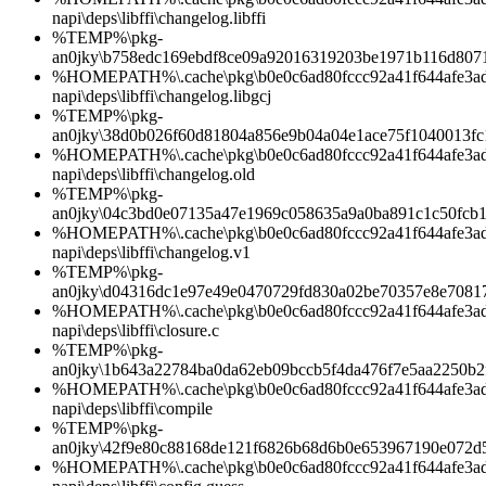
napi\deps\libffi\changelog.libffi
%TEMP%\pkg-
an0jky\b758edc169ebdf8ce09a92016319203be1971b116d8071
%HOMEPATH%\.cache\pkg\b0e0c6ad80fccc92a41f644afe3ad1d
napi\deps\libffi\changelog.libgcj
%TEMP%\pkg-
an0jky\38d0b026f60d81804a856e9b04a04e1ace75f1040013fc
%HOMEPATH%\.cache\pkg\b0e0c6ad80fccc92a41f644afe3ad1d
napi\deps\libffi\changelog.old
%TEMP%\pkg-
an0jky\04c3bd0e07135a47e1969c058635a9a0ba891c1c50fcb
%HOMEPATH%\.cache\pkg\b0e0c6ad80fccc92a41f644afe3ad1d
napi\deps\libffi\changelog.v1
%TEMP%\pkg-
an0jky\d04316dc1e97e49e0470729fd830a02be70357e8e7081
%HOMEPATH%\.cache\pkg\b0e0c6ad80fccc92a41f644afe3ad1d
napi\deps\libffi\closure.c
%TEMP%\pkg-
an0jky\1b643a22784ba0da62eb09bccb5f4da476f7e5aa2250b
%HOMEPATH%\.cache\pkg\b0e0c6ad80fccc92a41f644afe3ad1d
napi\deps\libffi\compile
%TEMP%\pkg-
an0jky\42f9e80c88168de121f6826b68d6b0e653967190e072d
%HOMEPATH%\.cache\pkg\b0e0c6ad80fccc92a41f644afe3ad1d