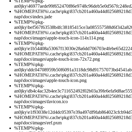
%TEMP%\pkg-
an0jky\46977aede99f652470f86e9748c96deb5e0d567fc248ed
%HOMEPATH%\.cache\pkg\837cb201a460a44d025689218d3b0
napi\docs\index.jade
%TEMP%\pkg-
an0jky\bef567f63538b4fc38185415ce3a085557588d6f342a82
%HOMEPATH%\.cache\pkg\837cb201a460a44d025689218d3b0
napi\docs\images\apple-touch-icon-114x114.png
%TEMP%\pkg-
an0jky\e1b54408a53067f13030e28a6dd706703e4febe65d222
%HOMEPATH%\.cache\pkg\837cb201a460a44d025689218d3b0
napi\docs\images\apple-touch-icon-72x72.png
%TEMP%\pkg-
an0jky\ddc04708959b50f6091a3118dc98d91757073bd4541ab
%HOMEPATH%\.cache\pkg\837cb201a460a44d025689218d3b0
napi\docs\images\apple-touch-icon.png
%TEMP%\pkg-
an0jky\db4c4ac32b4ee3c711652492f02b03a39fe6efa9d8ae55
%HOMEPATH%\.cache\pkg\837cb201a460a44d025689218d3b0
napi\docs\images\favicon.ico
%TEMP%\pkg-
an0jky\e1f93038e12d4dc05397e39a497df9fab864023cfcb94d
%HOMEPATH%\.cache\pkg\837cb201a460a44d025689218d3b0
napi\docs\images\ref.pxm
%TEMP%\pkg-