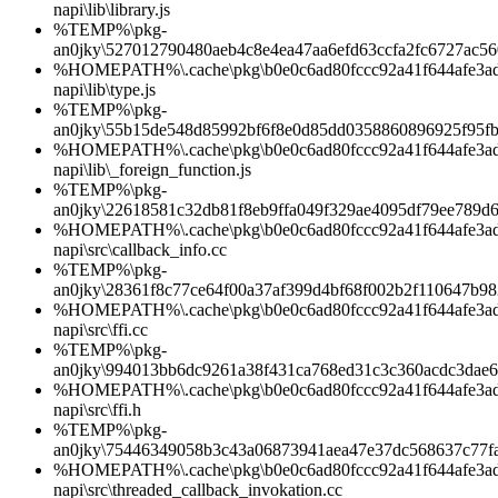
napi\lib\library.js
%TEMP%\pkg-
an0jky\527012790480aeb4c8e4ea47aa6efd63ccfa2fc6727ac5
%HOMEPATH%\.cache\pkg\b0e0c6ad80fccc92a41f644afe3ad1d
napi\lib\type.js
%TEMP%\pkg-
an0jky\55b15de548d85992bf6f8e0d85dd0358860896925f95f
%HOMEPATH%\.cache\pkg\b0e0c6ad80fccc92a41f644afe3ad1d
napi\lib\_foreign_function.js
%TEMP%\pkg-
an0jky\22618581c32db81f8eb9ffa049f329ae4095df79ee789d
%HOMEPATH%\.cache\pkg\b0e0c6ad80fccc92a41f644afe3ad1d
napi\src\callback_info.cc
%TEMP%\pkg-
an0jky\28361f8c77ce64f00a37af399d4bf68f002b2f110647b9
%HOMEPATH%\.cache\pkg\b0e0c6ad80fccc92a41f644afe3ad1d
napi\src\ffi.cc
%TEMP%\pkg-
an0jky\994013bb6dc9261a38f431ca768ed31c3c360acdc3dae
%HOMEPATH%\.cache\pkg\b0e0c6ad80fccc92a41f644afe3ad1d
napi\src\ffi.h
%TEMP%\pkg-
an0jky\75446349058b3c43a06873941aea47e37dc568637c77f
%HOMEPATH%\.cache\pkg\b0e0c6ad80fccc92a41f644afe3ad1d
napi\src\threaded_callback_invokation.cc