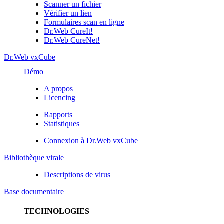
Scanner un fichier
Vérifier un lien
Formulaires scan en ligne
Dr.Web CureIt!
Dr.Web CureNet!
Dr.Web vxCube
Démo
A propos
Licencing
Rapports
Statistiques
Connexion à Dr.Web vxCube
Bibliothèque virale
Descriptions de virus
Base documentaire
TECHNOLOGIES