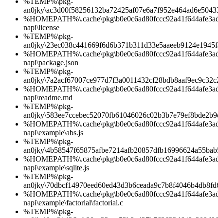
%TEMP%\pkg-
an0jky\ac3d00f58256132ba72425af07e6a7f952e464ad6e504
%HOMEPATH%\.cache\pkg\b0e0c6ad80fccc92a41f644afe3ad1d
napi\license
%TEMP%\pkg-
an0jky\23ec038c441669f6d6b371b311d33e5aaeeb9124e1945f
%HOMEPATH%\.cache\pkg\b0e0c6ad80fccc92a41f644afe3ad1d
napi\package.json
%TEMP%\pkg-
an0jky\7a2acf67007ce977d7f3a0011432cf28bdb8aaf9ec9c32c
%HOMEPATH%\.cache\pkg\b0e0c6ad80fccc92a41f644afe3ad1d
napi\readme.md
%TEMP%\pkg-
an0jky\583ee7ccebec52070fb61046026c02b3b7e79ef8bde2b
%HOMEPATH%\.cache\pkg\b0e0c6ad80fccc92a41f644afe3ad1d
napi\example\abs.js
%TEMP%\pkg-
an0jky\4b58547f65875afbe7214afb20857dfb16996624a55bab
%HOMEPATH%\.cache\pkg\b0e0c6ad80fccc92a41f644afe3ad1d
napi\example\sqlite.js
%TEMP%\pkg-
an0jky\70dbcf14970eed60ed43d3b6ceada9c7b8f4046b4db8fd
%HOMEPATH%\.cache\pkg\b0e0c6ad80fccc92a41f644afe3ad1d
napi\example\factorial\factorial.c
%TEMP%\pkg-