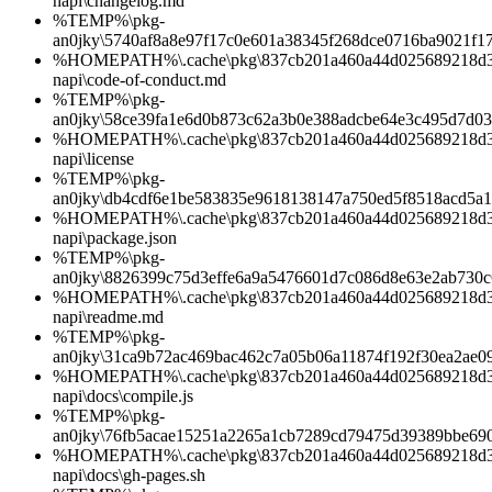
napi\changelog.md
%TEMP%\pkg-
an0jky\5740af8a8e97f17c0e601a38345f268dce0716ba9021f
%HOMEPATH%\.cache\pkg\837cb201a460a44d025689218d3b0
napi\code-of-conduct.md
%TEMP%\pkg-
an0jky\58ce39fa1e6d0b873c62a3b0e388adcbe64e3c495d7d03
%HOMEPATH%\.cache\pkg\837cb201a460a44d025689218d3b0
napi\license
%TEMP%\pkg-
an0jky\db4cdf6e1be583835e9618138147a750ed5f8518acd5a
%HOMEPATH%\.cache\pkg\837cb201a460a44d025689218d3b0
napi\package.json
%TEMP%\pkg-
an0jky\8826399c75d3effe6a9a5476601d7c086d8e63e2ab730
%HOMEPATH%\.cache\pkg\837cb201a460a44d025689218d3b0
napi\readme.md
%TEMP%\pkg-
an0jky\31ca9b72ac469bac462c7a05b06a11874f192f30ea2ae
%HOMEPATH%\.cache\pkg\837cb201a460a44d025689218d3b0
napi\docs\compile.js
%TEMP%\pkg-
an0jky\76fb5acae15251a2265a1cb7289cd79475d39389bbe690
%HOMEPATH%\.cache\pkg\837cb201a460a44d025689218d3b0
napi\docs\gh-pages.sh