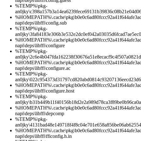
napi\deps\libffi\config.guess
%TEMP%\pkg-
an0jky\c398a157b3a14ea6239fece69131b39836c08b21e04d0
%HOMEPATH%\.cache\pkg\b0e0c6ad80fccc92a41f644afe3ad1d
napi\deps\libffi\config.sub
%TEMP%\pkg-
an0jky\3fa84183e306b3e532e2dc0ef042a03035d6fcad7ae5ec
%HOMEPATH%\.cache\pkg\b0e0c6ad80fccc92a41f644afe3ad1d
napi\deps\libffi\configure
%TEMP%\pkg-
an0jky\2c6e4b047fda162238f30676a51e8ecacf9c4f507a0821
%HOMEPATH%\.cache\pkg\b0e0c6ad80fccc92a41f644afe3ad1d
napi\deps\libffi\configure.ac
%TEMP%\pkg-
an0jky\022c954373d31797cd820abd0814c93207136eecd23d6
%HOMEPATH%\.cache\pkg\b0e0c6ad80fccc92a41f644afe3ad1d
napi\deps\libffi\configure.host
%TEMP%\pkg-
an0jky\b31b449b11f40156b18d2e2a989d78ca3f89be0b96ca0
%HOMEPATH%\.cache\pkg\b0e0c6ad80fccc92a41f644afe3ad1d
napi\deps\libffi\depcomp
%TEMP%\pkg-
an0jky\4131bad48e149718f4f8c04e701e658a856be06ab6255
%HOMEPATH%\.cache\pkg\b0e0c6ad80fccc92a41f644afe3ad1d
napi\deps\libffi\fficonfig.h.in