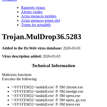
Rapports viraux
Alertes virales
Actus menaces mobiles
Actus menaces temps réel
Toutes les actualités
Trojan.MulDrop36.5283
Added to the Dr.Web virus database:
2026-03-01
Virus description added:
2026-03-03
Technical Information
Malicious functions
Executes the following
'<SYSTEM32>\taskkill.exe' /F /IM chrome.exe
'<SYSTEM32>\taskkill.exe' /F /IM msedge.exe
'<SYSTEM32>\taskkill.exe' /F /IM opera.exe
'<SYSTEM32>\taskkill.exe' /F /IM opera_gx.exe
'<SYSTEM32>\taskkill.exe' /F /IM brave.exe