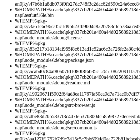
an0jky\47b6b1a8db073f0fb27dc748f3c2dac62d590c24a6eec8
%HOMEPATH%\.cache\pkg\837cb201a460a44d025689218d3b0
napi\test\utf16le.bin
%TEMP%\pkg-
an0jky\3a61c6c96caf5c1d9b623fb9b04c822b783dfcb78aa7e4
%HOMEPATH%\.cache\pkg\837cb201a460a44d025689218d3b0
napi\node_modules\debug\license
%TEMP%\pkg-
an0jky\83e217b18134af955f8e613ad1e52ac6e3a726fe2a80c4
%HOMEPATH%\.cache\pkg\837cb201a460a44d025689218d3b0
napi\node_modules\debug\package.json
%TEMP%\pkg-
an0jky\acab40c84af80a07fd1080f8f6b35c1265108220911fa7
%HOMEPATH%\.cache\pkg\837cb201a460a44d025689218d3b0
napi\node_modules\debug\readme.md
%TEMP%\pkg-
an0jky\19920671f5902f64ad8ea11767fa50ea9d7a71ae0b7dff
%HOMEPATH%\.cache\pkg\837cb201a460a44d025689218d3b0
napi\node_modules\debug\src\browser.js
%TEMP%\pkg-
an0jky\dbe83d2bb5837f3c4d7fe537b8004c585987270eceed5
%HOMEPATH%\.cache\pkg\837cb201a460a44d025689218d3b0
napi\node_modules\debug\src\common.js
%TEMP%\pkg-
an0jky\aa127ff1752b7d9c7415c5c7bb6994d9aa722b81bcbca