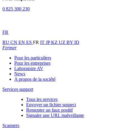
0 825 300 230
FR
RU
CN
EN
ES
FR
IT
JP
KZ
UZ
BY
ID
Fermer
Pour les particuliers
Pour les entreprises
Laboratoire AV
News
A propos de la société
Services support
Tous les services
Envoyer un fichier suspect
Remonter un faux positif
Signaler une URL malveillante
Scanners