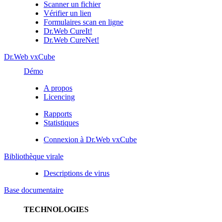
Scanner un fichier
Vérifier un lien
Formulaires scan en ligne
Dr.Web CureIt!
Dr.Web CureNet!
Dr.Web vxCube
Démo
A propos
Licencing
Rapports
Statistiques
Connexion à Dr.Web vxCube
Bibliothèque virale
Descriptions de virus
Base documentaire
TECHNOLOGIES