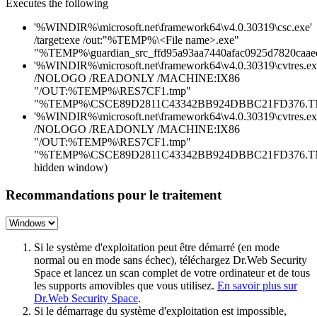
Executes the following
'%WINDIR%\microsoft.net\framework64\v4.0.30319\csc.exe'
/target:exe /out:"%TEMP%\<File name>.exe"
"%TEMP%\guardian_src_ffd95a93aa7440afac0925d7820caaed
'%WINDIR%\microsoft.net\framework64\v4.0.30319\cvtres.ex
/NOLOGO /READONLY /MACHINE:IX86
"/OUT:%TEMP%\RES7CF1.tmp"
"%TEMP%\CSCE89D2811C43342BB924DBBC21FD376.T
'%WINDIR%\microsoft.net\framework64\v4.0.30319\cvtres.ex
/NOLOGO /READONLY /MACHINE:IX86
"/OUT:%TEMP%\RES7CF1.tmp"
"%TEMP%\CSCE89D2811C43342BB924DBBC21FD376.TMP
hidden window)
Recommandations pour le traitement
Si le système d'exploitation peut être démarré (en mode
normal ou en mode sans échec), téléchargez Dr.Web Security
Space et lancez un scan complet de votre ordinateur et de tous
les supports amovibles que vous utilisez.
En savoir plus sur
Dr.Web Security Space
.
Si le démarrage du système d'exploitation est impossible,