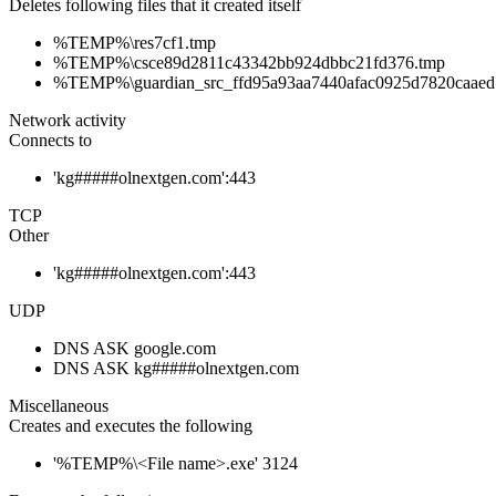
Deletes following files that it created itself
%TEMP%\res7cf1.tmp
%TEMP%\csce89d2811c43342bb924dbbc21fd376.tmp
%TEMP%\guardian_src_ffd95a93aa7440afac0925d7820caaed
Network activity
Connects to
'kg#####olnextgen.com':443
TCP
Other
'kg#####olnextgen.com':443
UDP
DNS ASK google.com
DNS ASK kg#####olnextgen.com
Miscellaneous
Creates and executes the following
'%TEMP%\<File name>.exe' 3124