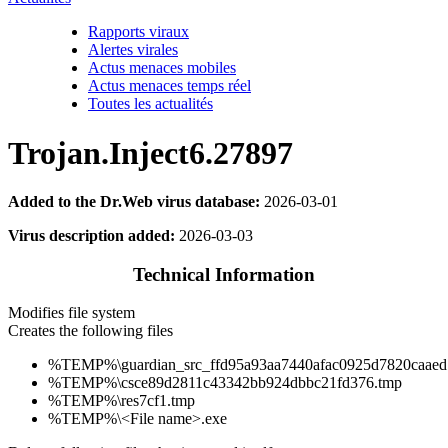
Rapports viraux
Alertes virales
Actus menaces mobiles
Actus menaces temps réel
Toutes les actualités
Trojan.Inject6.27897
Added to the Dr.Web virus database:
2026-03-01
Virus description added:
2026-03-03
Technical Information
Modifies file system
Creates the following files
%TEMP%\guardian_src_ffd95a93aa7440afac0925d7820caaed
%TEMP%\csce89d2811c43342bb924dbbc21fd376.tmp
%TEMP%\res7cf1.tmp
%TEMP%\<File name>.exe