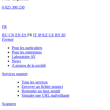
0 825 300 230
FR
RU
CN
EN
ES
FR
IT
JP
KZ
UZ
BY
ID
Fermer
Pour les particuliers
Pour les entreprises
Laboratoire AV
News
A propos de la société
Services support
Tous les services
Envoyer un fichier suspect
Remonter un faux positif
Signaler une URL malveillante
Scanners