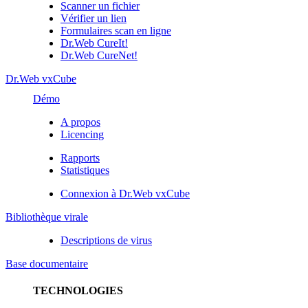
Scanner un fichier
Vérifier un lien
Formulaires scan en ligne
Dr.Web CureIt!
Dr.Web CureNet!
Dr.Web vxCube
Démo
A propos
Licencing
Rapports
Statistiques
Connexion à Dr.Web vxCube
Bibliothèque virale
Descriptions de virus
Base documentaire
TECHNOLOGIES