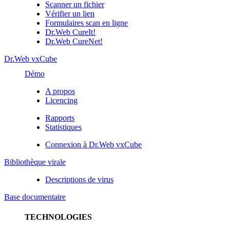
Scanner un fichier
Vérifier un lien
Formulaires scan en ligne
Dr.Web CureIt!
Dr.Web CureNet!
Dr.Web vxCube
Démo
A propos
Licencing
Rapports
Statistiques
Connexion à Dr.Web vxCube
Bibliothèque virale
Descriptions de virus
Base documentaire
TECHNOLOGIES