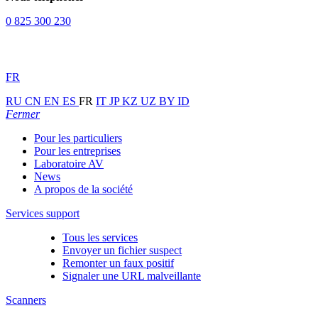
0 825 300 230
FR
RU
CN
EN
ES
FR
IT
JP
KZ
UZ
BY
ID
Fermer
Pour les particuliers
Pour les entreprises
Laboratoire AV
News
A propos de la société
Services support
Tous les services
Envoyer un fichier suspect
Remonter un faux positif
Signaler une URL malveillante
Scanners