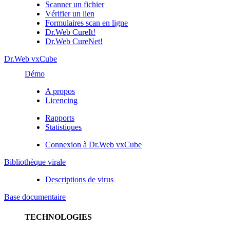
Scanner un fichier
Vérifier un lien
Formulaires scan en ligne
Dr.Web CureIt!
Dr.Web CureNet!
Dr.Web vxCube
Démo
A propos
Licencing
Rapports
Statistiques
Connexion à Dr.Web vxCube
Bibliothèque virale
Descriptions de virus
Base documentaire
TECHNOLOGIES