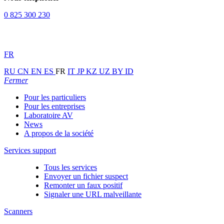
0 825 300 230
FR
RU
CN
EN
ES
FR
IT
JP
KZ
UZ
BY
ID
Fermer
Pour les particuliers
Pour les entreprises
Laboratoire AV
News
A propos de la société
Services support
Tous les services
Envoyer un fichier suspect
Remonter un faux positif
Signaler une URL malveillante
Scanners