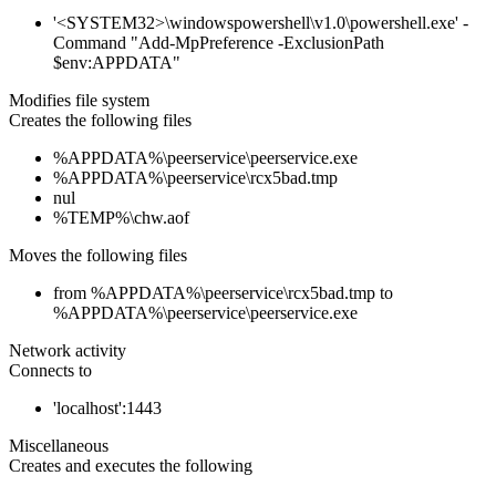
'<SYSTEM32>\windowspowershell\v1.0\powershell.exe' -
Command "Add-MpPreference -ExclusionPath
$env:APPDATA"
Modifies file system
Creates the following files
%APPDATA%\peerservice\peerservice.exe
%APPDATA%\peerservice\rcx5bad.tmp
nul
%TEMP%\chw.aof
Moves the following files
from %APPDATA%\peerservice\rcx5bad.tmp to
%APPDATA%\peerservice\peerservice.exe
Network activity
Connects to
'localhost':1443
Miscellaneous
Creates and executes the following