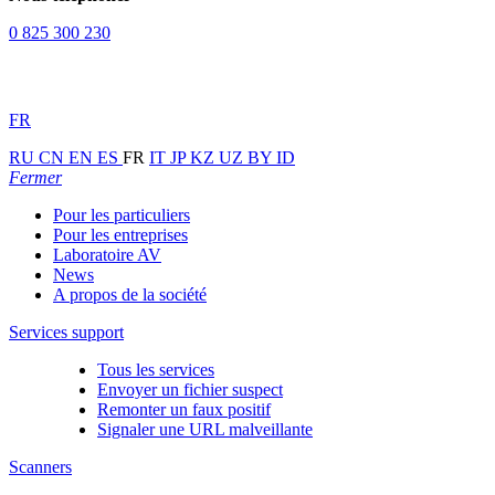
0 825 300 230
FR
RU
CN
EN
ES
FR
IT
JP
KZ
UZ
BY
ID
Fermer
Pour les particuliers
Pour les entreprises
Laboratoire AV
News
A propos de la société
Services support
Tous les services
Envoyer un fichier suspect
Remonter un faux positif
Signaler une URL malveillante
Scanners