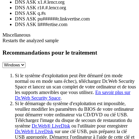
DNS ASK x1.#.lencr.org
DNS ASK r1#.#.lencr.org
DNS ASK q.#s
DNS ASK pu######r.linkvertise.com
DNS ASK li###ertise.com
Miscellaneous
Restarts the analyzed sample
Recommandations pour le traitement
Si le système d'exploitation peut être démarré (en mode
normal ou en mode sans échec), téléchargez Dr.Web Security
Space et lancez un scan complet de votre ordinateur et de tous
les supports amovibles que vous utilisez.
En savoir plus sur
Dr.Web Security Space
.
Si le démarrage du système d'exploitation est impossible,
veuillez modifier les paramètres du BIOS de votre ordinateur
pour démarrer votre ordinateur via CD/DVD ou clé USB.
Téléchargez l'image du disque de secours de restauration du
système
Dr.Web® LiveDisk
ou l'utilitaire pour enregistrer
Dr.Web® LiveDisk
sur une clé USB, puis préparez la clé
USB appropriée. Démarrez l'ordinateur à l'aide de cette clé et