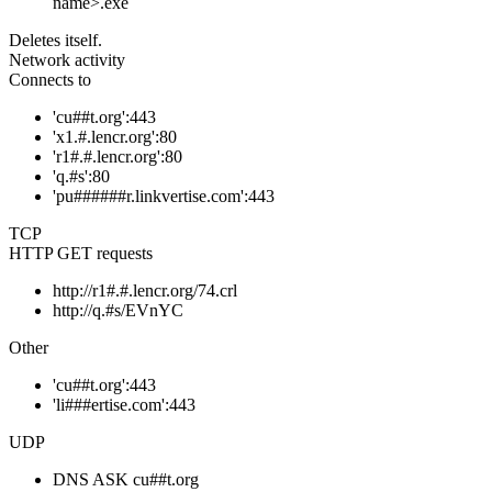
name>.exe
Deletes itself.
Network activity
Connects to
'cu##t.org':443
'x1.#.lencr.org':80
'r1#.#.lencr.org':80
'q.#s':80
'pu######r.linkvertise.com':443
TCP
HTTP GET requests
http://r1#.#.lencr.org/74.crl
http://q.#s/EVnYC
Other
'cu##t.org':443
'li###ertise.com':443
UDP
DNS ASK cu##t.org