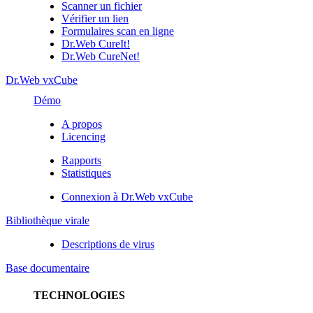
Scanner un fichier
Vérifier un lien
Formulaires scan en ligne
Dr.Web CureIt!
Dr.Web CureNet!
Dr.Web vxCube
Démo
A propos
Licencing
Rapports
Statistiques
Connexion à Dr.Web vxCube
Bibliothèque virale
Descriptions de virus
Base documentaire
TECHNOLOGIES