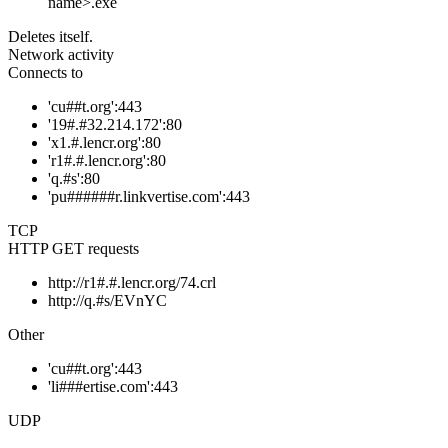
name>.exe
Deletes itself.
Network activity
Connects to
'cu##t.org':443
'19#.#32.214.172':80
'x1.#.lencr.org':80
'r1#.#.lencr.org':80
'q.#s':80
'pu######r.linkvertise.com':443
TCP
HTTP GET requests
http://r1#.#.lencr.org/74.crl
http://q.#s/EVnYC
Other
'cu##t.org':443
'li###ertise.com':443
UDP