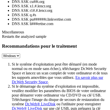
DNS ASK cu##t.org
DNS ASK x1.#.lencr.org
DNS ASK r1#.#.lencr.org
DNS ASK q.#s
DNS ASK pu######r.linkvertise.com
DNS ASK li###ertise.com
Miscellaneous
Restarts the analyzed sample
Recommandations pour le traitement
Si le système d'exploitation peut être démarré (en mode
normal ou en mode sans échec), téléchargez Dr.Web Security
Space et lancez un scan complet de votre ordinateur et de tous
les supports amovibles que vous utilisez.
En savoir plus sur
Dr.Web Security Space
.
Si le démarrage du système d'exploitation est impossible,
veuillez modifier les paramètres du BIOS de votre ordinateur
pour démarrer votre ordinateur via CD/DVD ou clé USB.
Téléchargez l'image du disque de secours de restauration du
système
Dr.Web® LiveDisk
ou l'utilitaire pour enregistrer
Dr.Web® LiveDisk
sur une clé USB, puis préparez la clé