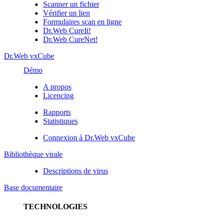
Scanner un fichier
Vérifier un lien
Formulaires scan en ligne
Dr.Web CureIt!
Dr.Web CureNet!
Dr.Web vxCube
Démo
A propos
Licencing
Rapports
Statistiques
Connexion à Dr.Web vxCube
Bibliothèque virale
Descriptions de virus
Base documentaire
TECHNOLOGIES