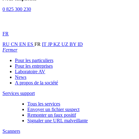
0 825 300 230
FR
RU
CN
EN
ES
FR
IT
JP
KZ
UZ
BY
ID
Fermer
Pour les particuliers
Pour les entreprises
Laboratoire AV
News
A propos de la société
Services support
Tous les services
Envoyer un fichier suspect
Remonter un faux positif
Signaler une URL malveillante
Scanners