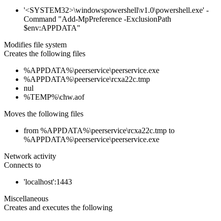
'<SYSTEM32>\windowspowershell\v1.0\powershell.exe' -
Command "Add-MpPreference -ExclusionPath
$env:APPDATA"
Modifies file system
Creates the following files
%APPDATA%\peerservice\peerservice.exe
%APPDATA%\peerservice\rcxa22c.tmp
nul
%TEMP%\chw.aof
Moves the following files
from %APPDATA%\peerservice\rcxa22c.tmp to
%APPDATA%\peerservice\peerservice.exe
Network activity
Connects to
'localhost':1443
Miscellaneous
Creates and executes the following