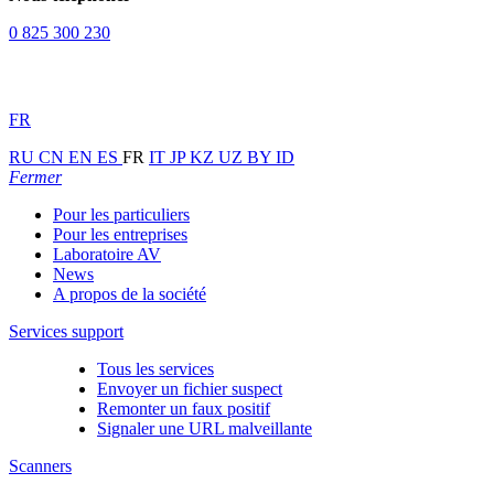
0 825 300 230
FR
RU
CN
EN
ES
FR
IT
JP
KZ
UZ
BY
ID
Fermer
Pour les particuliers
Pour les entreprises
Laboratoire AV
News
A propos de la société
Services support
Tous les services
Envoyer un fichier suspect
Remonter un faux positif
Signaler une URL malveillante
Scanners