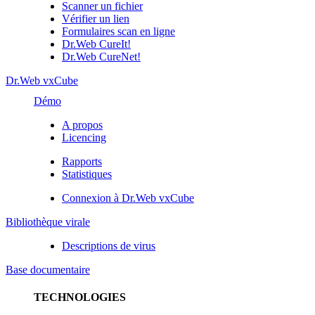
Scanner un fichier
Vérifier un lien
Formulaires scan en ligne
Dr.Web CureIt!
Dr.Web CureNet!
Dr.Web vxCube
Démo
A propos
Licencing
Rapports
Statistiques
Connexion à Dr.Web vxCube
Bibliothèque virale
Descriptions de virus
Base documentaire
TECHNOLOGIES