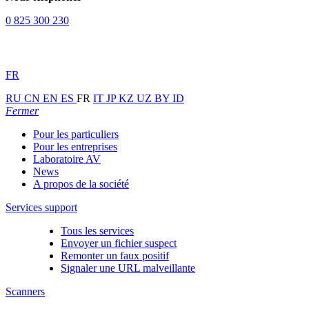
0 825 300 230
FR
RU
CN
EN
ES
FR
IT
JP
KZ
UZ
BY
ID
Fermer
Pour les particuliers
Pour les entreprises
Laboratoire AV
News
A propos de la société
Services support
Tous les services
Envoyer un fichier suspect
Remonter un faux positif
Signaler une URL malveillante
Scanners