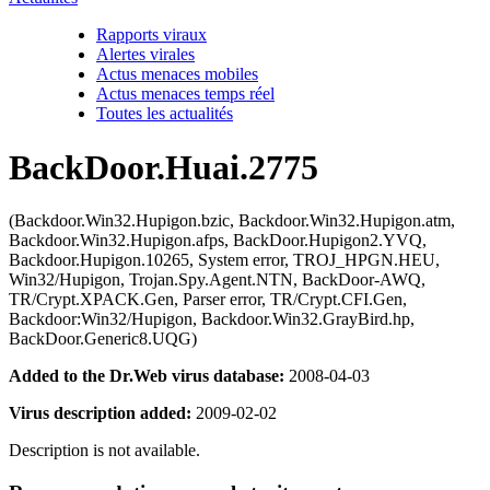
Rapports viraux
Alertes virales
Actus menaces mobiles
Actus menaces temps réel
Toutes les actualités
BackDoor.Huai.2775
(Backdoor.Win32.Hupigon.bzic, Backdoor.Win32.Hupigon.atm,
Backdoor.Win32.Hupigon.afps, BackDoor.Hupigon2.YVQ,
Backdoor.Hupigon.10265, System error, TROJ_HPGN.HEU,
Win32/Hupigon, Trojan.Spy.Agent.NTN, BackDoor-AWQ,
TR/Crypt.XPACK.Gen, Parser error, TR/Crypt.CFI.Gen,
Backdoor:Win32/Hupigon, Backdoor.Win32.GrayBird.hp,
BackDoor.Generic8.UQG)
Added to the Dr.Web virus database:
2008-04-03
Virus description added:
2009-02-02
Description is not available.