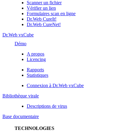
Scanner un fichier
Vérifier un lien
Formulaires scan en ligne
Dr.Web CureIt!
Dr.Web CureNet!
Dr.Web vxCube
Démo
A propos
Licencing
Rapports
Statistiques
Connexion à Dr.Web vxCube
Bibliothèque virale
Descriptions de virus
Base documentaire
TECHNOLOGIES