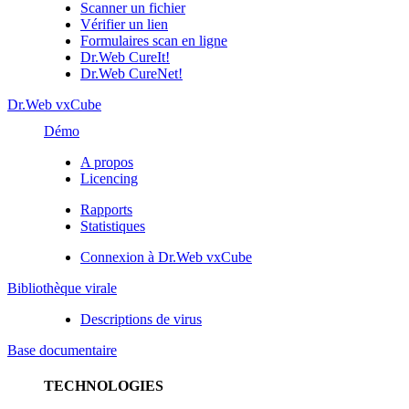
Scanner un fichier
Vérifier un lien
Formulaires scan en ligne
Dr.Web CureIt!
Dr.Web CureNet!
Dr.Web vxCube
Démo
A propos
Licencing
Rapports
Statistiques
Connexion à Dr.Web vxCube
Bibliothèque virale
Descriptions de virus
Base documentaire
TECHNOLOGIES