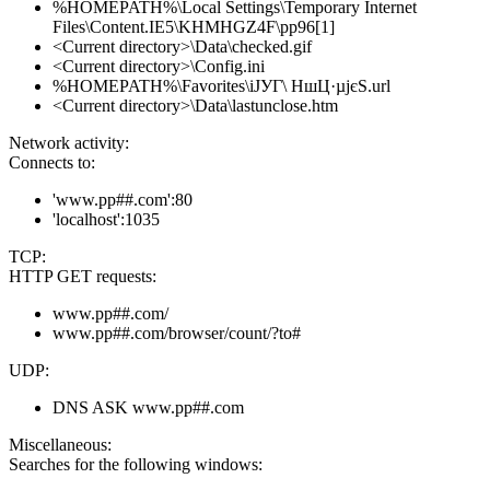
%HOMEPATH%\Local Settings\Temporary Internet
Files\Content.IE5\KHMHGZ4F\pp96[1]
<Current directory>\Data\checked.gif
<Current directory>\Config.ini
%HOMEPATH%\Favorites\іЈУГ\ НшЦ·µјєЅ.url
<Current directory>\Data\lastunclose.htm
Network activity:
Connects to:
'www.pp##.com':80
'localhost':1035
TCP:
HTTP GET requests:
www.pp##.com/
www.pp##.com/browser/count/?to#
UDP:
DNS ASK www.pp##.com
Miscellaneous:
Searches for the following windows: