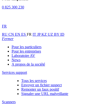
0 825 300 230
FR
RU
CN
EN
ES
FR
IT
JP
KZ
UZ
BY
ID
Fermer
Pour les particuliers
Pour les entreprises
Laboratoire AV
News
A propos de la société
Services support
Tous les services
Envoyer un fichier suspect
Remonter un faux positif
Signaler une URL malveillante
Scanners