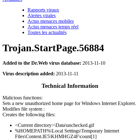
Rapports viraux
Alertes virales
Actus menaces mobiles
Actus menaces temps réel
Toutes les actualités
Trojan.StartPage.56884
Added to the Dr.Web virus database:
2013-11-10
Virus description added:
2013-11-11
Technical Information
Malicious functions:
Sets a new unauthorized home page for Windows Internet Explorer.
Modifies file system :
Creates the following files:
<Current directory>\Data\unchecked.gif
%HOMEPATH%\Local Settings\Temporary Internet
Files\Content.IE5\KHMHGZ4F\count[1]