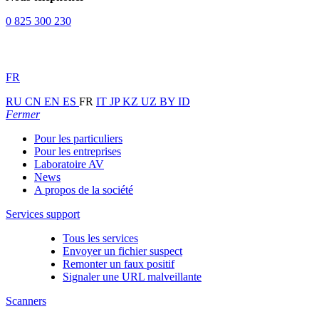
0 825 300 230
FR
RU
CN
EN
ES
FR
IT
JP
KZ
UZ
BY
ID
Fermer
Pour les particuliers
Pour les entreprises
Laboratoire AV
News
A propos de la société
Services support
Tous les services
Envoyer un fichier suspect
Remonter un faux positif
Signaler une URL malveillante
Scanners