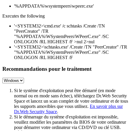
'%APPDATA%\wsystempeers\wpeerc.exe'
Executes the following
'<SYSTEM32>\cmd.exe' /c schtasks /Create /TN
"PeerCreator" /TR
"%APPDATA%\WSystemPeers\WPeerC.exe" /SC
ONLOGON /RL HIGHEST /F >nul 2>nul
'<SYSTEM32>\schtasks.exe' /Create /TN "PeerCreator" /TR
"%APPDATA%\WSystemPeers\WPeerC.exe" /SC
ONLOGON /RL HIGHEST /F
Recommandations pour le traitement
Si le système d'exploitation peut être démarré (en mode
normal ou en mode sans échec), téléchargez Dr.Web Security
Space et lancez un scan complet de votre ordinateur et de tous
les supports amovibles que vous utilisez.
En savoir plus sur
Dr.Web Security Space
.
Si le démarrage du système d'exploitation est impossible,
veuillez modifier les paramètres du BIOS de votre ordinateur
pour démarrer votre ordinateur via CD/DVD ou clé USB.