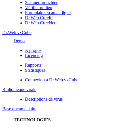
Scanner un fichier
Vérifier un lien
Formulaires scan en ligne
Dr.Web CureIt!
Dr.Web CureNet!
Dr.Web vxCube
Démo
A propos
Licencing
Rapports
Statistiques
Connexion à Dr.Web vxCube
Bibliothèque virale
Descriptions de virus
Base documentaire
TECHNOLOGIES