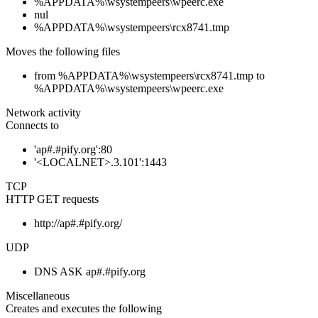
%APPDATA%\wsystempeers\wpeerc.exe
nul
%APPDATA%\wsystempeers\rcx8741.tmp
Moves the following files
from %APPDATA%\wsystempeers\rcx8741.tmp to
%APPDATA%\wsystempeers\wpeerc.exe
Network activity
Connects to
'ap#.#pify.org':80
'<LOCALNET>.3.101':1443
TCP
HTTP GET requests
http://ap#.#pify.org/
UDP
DNS ASK ap#.#pify.org
Miscellaneous
Creates and executes the following